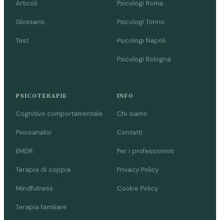
Articoli
Psicologi Roma
Glossario
Psicologi Torino
Test
Psicologi Napoli
Psicologi Bologna
PSICOTERAPIE
INFO
Cognitivo comportamentale
Chi siamo
Psicoanalisi
Contatti
EMDR
Per i professionisti
Terapia di coppia
Privacy Policy
Mindfulness
Cookie Policy
Terapia familiare