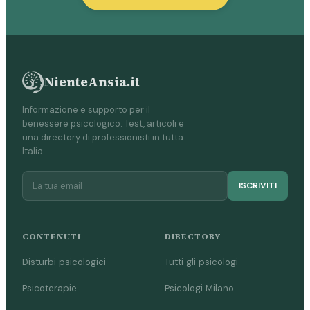
NienteAnsia.it
Informazione e supporto per il
benessere psicologico. Test, articoli e
una directory di professionisti in tutta
Italia.
ISCRIVITI
CONTENUTI
DIRECTORY
Disturbi psicologici
Tutti gli psicologi
Psicoterapie
Psicologi Milano