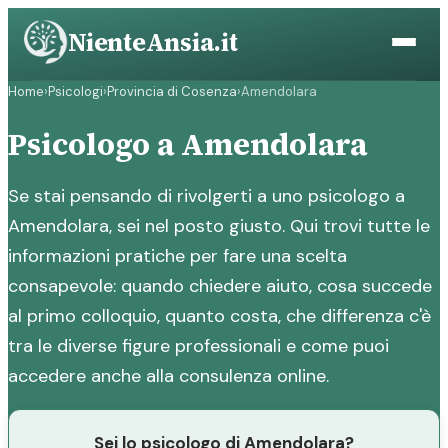
Vai
NienteAnsia.it
al
contenuto
Home
›
Psicologi
›
Provincia di Cosenza
›
Amendolara
Psicologo a Amendolara
Se stai pensando di rivolgerti a uno psicologo a
Amendolara, sei nel posto giusto. Qui trovi tutte le
informazioni pratiche per fare una scelta
consapevole: quando chiedere aiuto, cosa succede
al primo colloquio, quanto costa, che differenza c'è
tra le diverse figure professionali e come puoi
accedere anche alla consulenza online.
Sei lo psicologo di Amendolara?