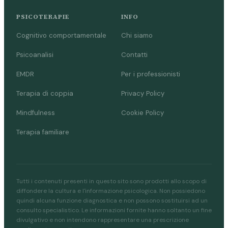
PSICOTERAPIE
INFO
Cognitivo comportamentale
Chi siamo
Psicoanalisi
Contatti
EMDR
Per i professionisti
Terapia di coppia
Privacy Policy
Mindfulness
Cookie Policy
Terapia familiare
Tutti i contenuti presenti in questo sito sono prodotti allo scopo di
diffondere la cultura e l'informazione psicologica. Non possiedono
quindi alcuna funzione diagnostica e non possono sostituirsi ad un
consulto specialistico. Le informazioni fornite hanno soltanto un fine
divulgativo e non intendono rappresentare una prescrizione