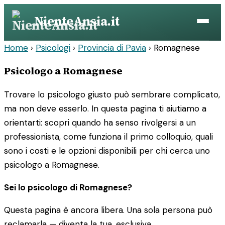
Vai
NienteAnsia.it
al
contenuto
Home
›
Psicologi
›
Provincia di Pavia
›
Romagnese
Psicologo a Romagnese
Trovare lo psicologo giusto può sembrare complicato,
ma non deve esserlo. In questa pagina ti aiutiamo a
orientarti: scopri quando ha senso rivolgersi a un
professionista, come funziona il primo colloquio, quali
sono i costi e le opzioni disponibili per chi cerca uno
psicologo a Romagnese.
Sei lo psicologo di Romagnese?
Questa pagina è ancora libera. Una sola persona può
reclamarla — diventa la tua, esclusiva.