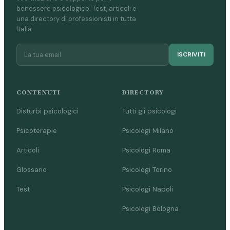
benessere psicologico. Test, articoli e
una directory di professionisti in tutta
Italia.
ISCRIVITI
CONTENUTI
DIRECTORY
Disturbi psicologici
Tutti gli psicologi
Psicoterapie
Psicologi Milano
Articoli
Psicologi Roma
Glossario
Psicologi Torino
Test
Psicologi Napoli
Psicologi Bologna