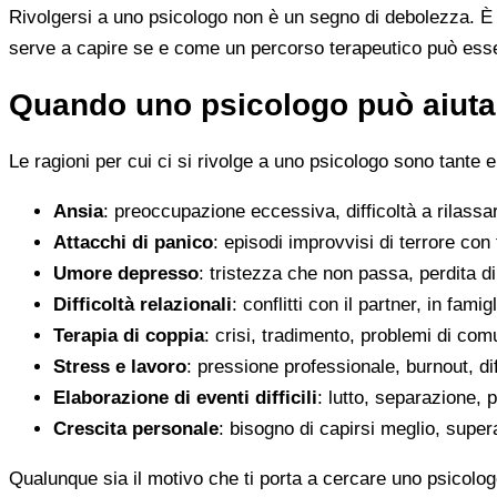
Rivolgersi a uno psicologo non è un segno di debolezza. È u
serve a capire se e come un percorso terapeutico può esser
Quando uno psicologo può aiutar
Le ragioni per cui ci si rivolge a uno psicologo sono tante e
Ansia
: preoccupazione eccessiva, difficoltà a rilassa
Attacchi di panico
: episodi improvvisi di terrore con 
Umore depresso
: tristezza che non passa, perdita 
Difficoltà relazionali
: conflitti con il partner, in fami
Terapia di coppia
: crisi, tradimento, problemi di co
Stress e lavoro
: pressione professionale, burnout, diff
Elaborazione di eventi difficili
: lutto, separazione, p
Crescita personale
: bisogno di capirsi meglio, super
Qualunque sia il motivo che ti porta a cercare uno psicolog