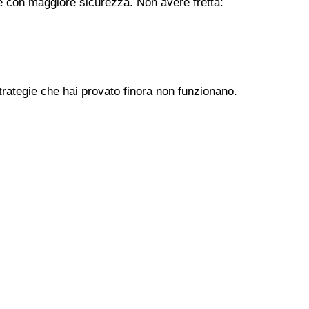
ere con maggiore sicurezza. Non avere fretta:
trategie che hai provato finora non funzionano.