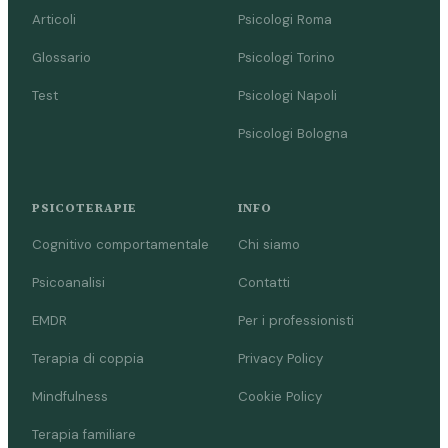
Articoli
Psicologi Roma
Glossario
Psicologi Torino
Test
Psicologi Napoli
Psicologi Bologna
PSICOTERAPIE
INFO
Cognitivo comportamentale
Chi siamo
Psicoanalisi
Contatti
EMDR
Per i professionisti
Terapia di coppia
Privacy Policy
Mindfulness
Cookie Policy
Terapia familiare