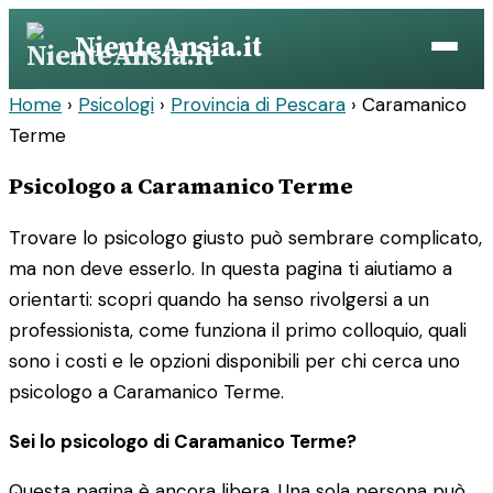
Vai
NienteAnsia.it
al
contenuto
Home
›
Psicologi
›
Provincia di Pescara
›
Caramanico
Terme
Psicologo a Caramanico Terme
Trovare lo psicologo giusto può sembrare complicato,
ma non deve esserlo. In questa pagina ti aiutiamo a
orientarti: scopri quando ha senso rivolgersi a un
professionista, come funziona il primo colloquio, quali
sono i costi e le opzioni disponibili per chi cerca uno
psicologo a Caramanico Terme.
Sei lo psicologo di Caramanico Terme?
Questa pagina è ancora libera. Una sola persona può