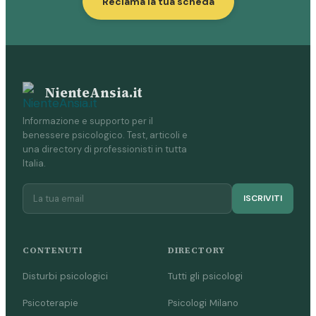
Reclama la tua scheda
NienteAnsia.it
Informazione e supporto per il
benessere psicologico. Test, articoli e
una directory di professionisti in tutta
Italia.
ISCRIVITI
CONTENUTI
DIRECTORY
Disturbi psicologici
Tutti gli psicologi
Psicoterapie
Psicologi Milano