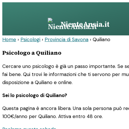
Vai
al
contenuto
NienteAnsia.it
Home
›
Psicologi
›
Provincia di Savona
›
Quiliano
Psicologo a Quiliano
Cercare uno psicologo è già un passo importante. Se sei
fai bene. Qui trovi le informazioni che ti servono per m
disposizione a Quiliano e online.
Sei lo psicologo di Quiliano?
Questa pagina è ancora libera. Una sola persona può rec
100€/anno
per Quiliano. Attiva entro 48 ore.