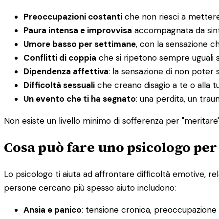
Preoccupazioni costanti
che non riesci a mettere
Paura intensa e improvvisa
accompagnata da sintom
Umore basso per settimane
, con la sensazione c
Conflitti di coppia
che si ripetono sempre uguali 
Dipendenza affettiva
: la sensazione di non poter s
Difficoltà sessuali
che creano disagio a te o alla t
Un evento che ti ha segnato
: una perdita, un tra
Non esiste un livello minimo di sofferenza per "meritare" 
Cosa può fare uno psicologo per
Lo psicologo ti aiuta ad affrontare difficoltà emotive, re
persone cercano più spesso aiuto includono:
Ansia e panico
: tensione cronica, preoccupazione in