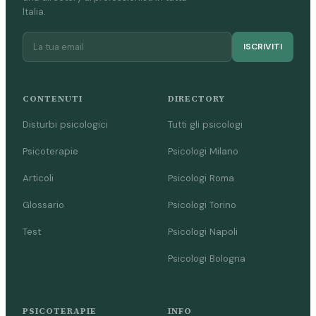
Italia.
ISCRIVITI
CONTENUTI
DIRECTORY
Disturbi psicologici
Tutti gli psicologi
Psicoterapie
Psicologi Milano
Articoli
Psicologi Roma
Glossario
Psicologi Torino
Test
Psicologi Napoli
Psicologi Bologna
PSICOTERAPIE
INFO