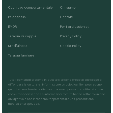
Cognitivo comportamentale
Chi siamo
Psicoanalisi
Contatti
EMDR
Per i professionisti
Terapia di coppia
Privacy Policy
Mindfulness
Cookie Policy
Terapia familiare
Tutti i contenuti presenti in questo sito sono prodotti allo scopo di
diffondere la cultura e l'informazione psicologica. Non possiedono
quindi alcuna funzione diagnostica e non possono sostituirsi ad un
consulto specialistico. Le informazioni fornite hanno soltanto un fine
divulgativo e non intendono rappresentare una prescrizione
medica o terapeutica.