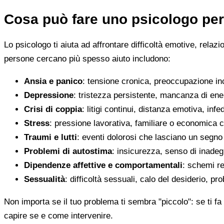
Cosa può fare uno psicologo per
Lo psicologo ti aiuta ad affrontare difficoltà emotive, relaz
persone cercano più spesso aiuto includono:
Ansia e panico
: tensione cronica, preoccupazione inco
Depressione
: tristezza persistente, mancanza di en
Crisi di coppia
: litigi continui, distanza emotiva, infed
Stress
: pressione lavorativa, familiare o economica 
Traumi e lutti
: eventi dolorosi che lasciano un segno d
Problemi di autostima
: insicurezza, senso di inadegu
Dipendenze affettive e comportamentali
: schemi re
Sessualità
: difficoltà sessuali, calo del desiderio, pr
Non importa se il tuo problema ti sembra "piccolo": se ti fa 
capire se e come intervenire.