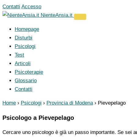
Vai
Contatti
Accesso
al
NienteAnsia.it
contenuto
Homepage
Disturbi
Psicologi
Test
Articoli
Psicoterapie
Glossario
Contatti
Home
›
Psicologi
›
Provincia di Modena
›
Pievepelago
Psicologo a Pievepelago
Cercare uno psicologo è già un passo importante. Se sei ar