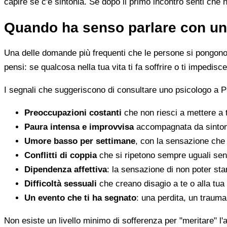
capire se c'è sintonia. Se dopo il primo incontro senti che 
Quando ha senso parlare con un
Una delle domande più frequenti che le persone si pongono 
pensi: se qualcosa nella tua vita ti fa soffrire o ti impedi
I segnali che suggeriscono di consultare uno psicologo a P
Preoccupazioni costanti
che non riesci a mettere a 
Paura intensa e improvvisa
accompagnata da sintomi 
Umore basso per settimane
, con la sensazione che 
Conflitti di coppia
che si ripetono sempre uguali sen
Dipendenza affettiva
: la sensazione di non poter star
Difficoltà sessuali
che creano disagio a te o alla tua
Un evento che ti ha segnato
: una perdita, un traum
Non esiste un livello minimo di sofferenza per "meritare" l'