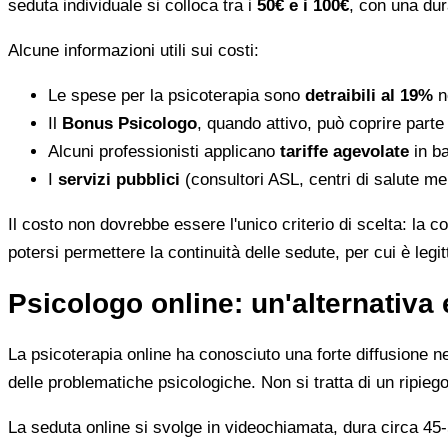
seduta individuale si colloca tra i
50€ e i 100€
, con una dur
Alcune informazioni utili sui costi:
Le spese per la psicoterapia sono
detraibili al 19%
ne
Il
Bonus Psicologo
, quando attivo, può coprire parte
Alcuni professionisti applicano
tariffe agevolate
in ba
I
servizi pubblici
(consultori ASL, centri di salute me
Il costo non dovrebbe essere l'unico criterio di scelta: la c
potersi permettere la continuità delle sedute, per cui è leg
Psicologo online: un'alternativa 
La psicoterapia online ha conosciuto una forte diffusione neg
delle problematiche psicologiche. Non si tratta di un ripiego
La seduta online si svolge in videochiamata, dura circa 45-5