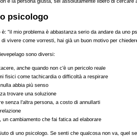
non è la persona giusta, sei assolutamente libero di cercare 
o psicologo
è: "il mio problema è abbastanza serio da andare da uno psi
sce di vivere come vorresti, hai già un buon motivo per chiede
ievepelago sono diversi:
tacere, anche quando non c'è un pericolo reale
fisici come tachicardia o difficoltà a respirare
nulla abbia più senso
za trovare una soluzione
e senza l'altra persona, a costo di annullarti
 relazione
a, un cambiamento che fai fatica ad elaborare
aiuto di uno psicologo. Se senti che qualcosa non va, quel sen