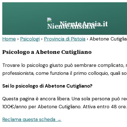
Vai
al
contenuto
NienteAnsia.it
Home
›
Psicologi
›
Provincia di Pistoia
›
Abetone Cutigli
Psicologo a Abetone Cutigliano
Trovare lo psicologo giusto può sembrare complicato, ma
professionista, come funziona il primo colloquio, quali s
Sei lo psicologo di Abetone Cutigliano?
Questa pagina è ancora libera. Una sola persona può rec
100€/anno
per Abetone Cutigliano. Attiva entro 48 ore.
Reclama questa scheda →