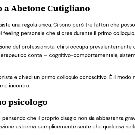
o a Abetone Cutigliano
e una regola unica. Ci sono però tre fattori che possono a
il feeling personale che si crea durante il primo colloquio
zione del professionista: chi si occupa prevalentemente d
cio terapeutico conta — cognitivo-comportamentale, sist
ionista e chiedi un primo colloquio conoscitivo. È il modo
imo incontro.
no psicologo
pensando che il proprio disagio non sia abbastanza grave
ituazione estrema: semplicemente sente che qualcosa nell