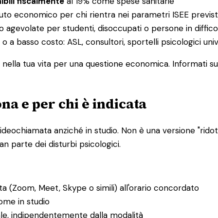
ibili fiscalmente
al 19% come spese sanitarie
buto economico per chi rientra nei parametri ISEE previst
o agevolate per studenti, disoccupati o persone in diffi
 o a basso costo: ASL, consultori, sportelli psicologici uni
nella tua vita per una questione economica. Informati sul
na e per chi è indicata
ideochiamata anziché in studio. Non è una versione "ridotta
n parte dei disturbi psicologici.
ta (Zoom, Meet, Skype o simili) all'orario concordato
ome in studio
ale, indipendentemente dalla modalità