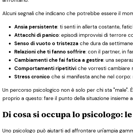
affrontarlo.
Alcuni segnali che indicano che potrebbe essere il mome
Ansia persistente
: ti senti in allerta costante, fatic
Attacchi di panico
: episodi improvvisi di terrore co
Senso di vuoto o tristezza
che dura da settimane
Relazioni che ti fanno soffrire
: con il partner, in f
Cambiamenti che fai fatica a gestire
: una separaz
Comportamenti ripetitivi
che vorresti cambiare 
Stress cronico
che si manifesta anche nel corpo: ma
Un percorso psicologico non è solo per chi sta "male". 
proprio a questo: fare il punto della situazione insieme a
Di cosa si occupa lo psicologo: l
Uno psicologo può aiutarti ad affrontare un'ampia gamma