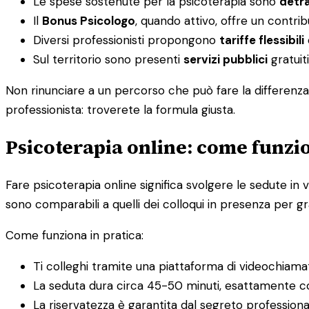
Le spese sostenute per la psicoterapia sono
detra
Il
Bonus Psicologo
, quando attivo, offre un contri
Diversi professionisti propongono
tariffe flessibili
Sul territorio sono presenti
servizi pubblici
gratuiti
Non rinunciare a un percorso che può fare la differenza 
professionista: troverete la formula giusta.
Psicoterapia online: come funzio
Fare psicoterapia online significa svolgere le sedute in v
sono comparabili a quelli dei colloqui in presenza per gra
Come funziona in pratica:
Ti colleghi tramite una piattaforma di videochiama
La seduta dura circa 45-50 minuti, esattamente c
La riservatezza è garantita dal segreto profession