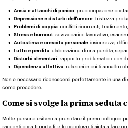
Ansia e attacchi di panico
: preoccupazione costant
Depressione e disturbi dell'umore
: tristezza prol
Problemi di coppia
: conflitti ricorrenti, tradimento
Stress e burnout
: sovraccarico lavorativo, esauri
Autostima e crescita personale
: insicurezza, diff
Lutto e perdita
: elaborazione di una perdita, sepa
Disturbi alimentari
: rapporto problematico con il 
Dipendenza affettiva
: relazioni in cui ti annulli 
Non è necessario riconoscersi perfettamente in una di q
come procedere.
Come si svolge la prima seduta c
Molte persone esitano a prenotare il primo colloquio per
racconti cosa ti porta lì, e lo psicologo ti aiuta a fare or