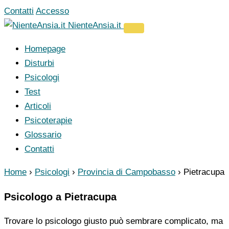
Vai
Contatti
Accesso
al
NienteAnsia.it
contenuto
Homepage
Disturbi
Psicologi
Test
Articoli
Psicoterapie
Glossario
Contatti
Home
›
Psicologi
›
Provincia di Campobasso
›
Pietracupa
Psicologo a Pietracupa
Trovare lo psicologo giusto può sembrare complicato, ma