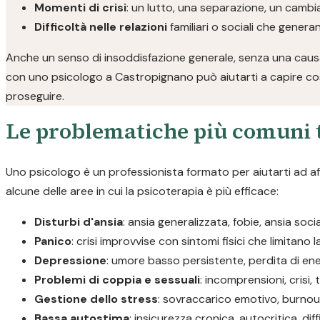
Momenti di crisi
: un lutto, una separazione, un camb
Difficoltà nelle relazioni
familiari o sociali che gener
Anche un senso di insoddisfazione generale, senza una causa
con uno psicologo a Castropignano può aiutarti a capire cos
proseguire.
Le problematiche più comuni t
Uno psicologo è un professionista formato per aiutarti ad a
alcune delle aree in cui la psicoterapia è più efficace:
Disturbi d'ansia
: ansia generalizzata, fobie, ansia soc
Panico
: crisi improvvise con sintomi fisici che limitano 
Depressione
: umore basso persistente, perdita di ene
Problemi di coppia e sessuali
: incomprensioni, crisi, 
Gestione dello stress
: sovraccarico emotivo, burnout
Bassa autostima
: insicurezza cronica, autocritica, diff