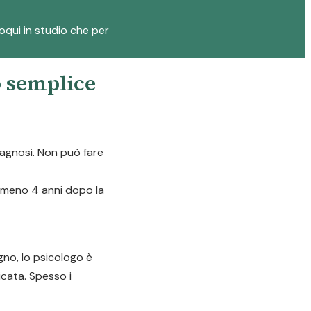
loqui in studio che per
o semplice
diagnosi. Non può fare
almeno 4 anni dopo la
gno, lo psicologo è
icata. Spesso i