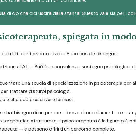
iusto, sei liberissimo di non continuare.
la di ciò che dici uscirà dalla stanza. Questo vale sia per i col
psicoterapeuta, spiegata in mod
 ambiti di intervento diversi. Ecco cosa le distingue:
scrizione all'Albo. Può fare consulenza, sostegno psicologico, 
quentato una scuola di specializzazione in psicoterapia per 
er trattare disturbi psicologici.
pale è che può prescrivere farmaci.
a: se hai bisogno di un percorso breve di orientamento o soste
o terapeutico strutturato, il psicoterapeuta è la figura più ind
rapeuta — e possono offrirti un percorso completo.