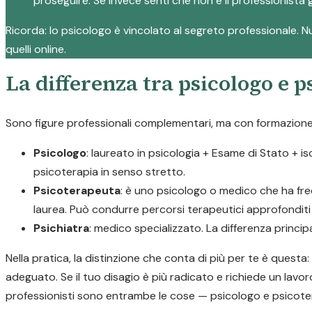
proseguire. Se invece senti che non è il professionista g
Ricorda: lo psicologo è vincolato al segreto professionale. Nul
quelli online.
La differenza tra psicologo e 
Sono figure professionali complementari, ma con formazione e
Psicologo
: laureato in psicologia + Esame di Stato + i
psicoterapia in senso stretto.
Psicoterapeuta
: è uno psicologo o medico che ha fre
laurea. Può condurre percorsi terapeutici approfonditi p
Psichiatra
: medico specializzato. La differenza princi
Nella pratica, la distinzione che conta di più per te è quest
adeguato. Se il tuo disagio è più radicato e richiede un lavor
professionisti sono entrambe le cose — psicologo e psicote