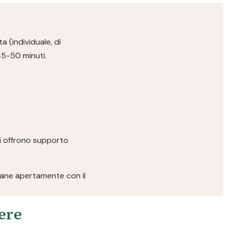
a (individuale, di
45-50 minuti.
ici offrono supporto
rlane apertamente con il
pere