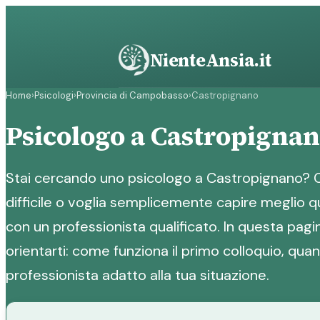
Vai
al
contenuto
NienteAnsia.it
Home
›
Psicologi
›
Provincia di Campobasso
›
Castropignano
Psicologo a Castropigna
Stai cercando uno psicologo a Castropignano? 
difficile o voglia semplicemente capire meglio qu
con un professionista qualificato. In questa pagin
orientarti: come funziona il primo colloquio, qua
professionista adatto alla tua situazione.