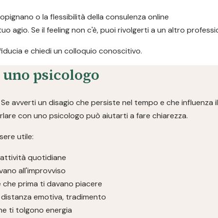
ropignano o la flessibilità della consulenza online
 tuo agio. Se il feeling non c'è, puoi rivolgerti a un altro profe
 fiducia e chiedi un colloquio conoscitivo.
a uno psicologo
e avverti un disagio che persiste nel tempo e che influenza il
parlare con uno psicologo può aiutarti a fare chiarezza.
ere utile:
 attività quotidiane
vano all'improvviso
se che prima ti davano piacere
ivi, distanza emotiva, tradimento
che ti tolgono energia