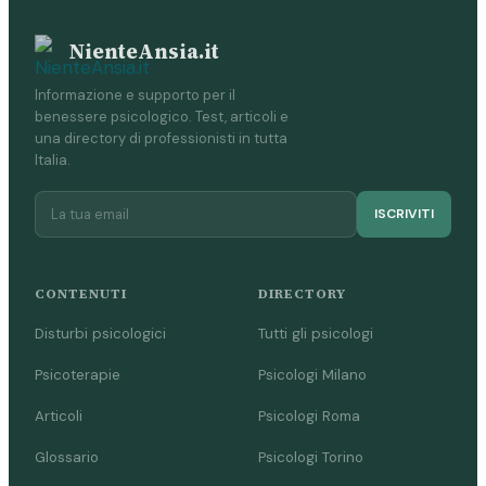
NienteAnsia.it
Informazione e supporto per il
benessere psicologico. Test, articoli e
una directory di professionisti in tutta
Italia.
ISCRIVITI
CONTENUTI
DIRECTORY
Disturbi psicologici
Tutti gli psicologi
Psicoterapie
Psicologi Milano
Articoli
Psicologi Roma
Glossario
Psicologi Torino