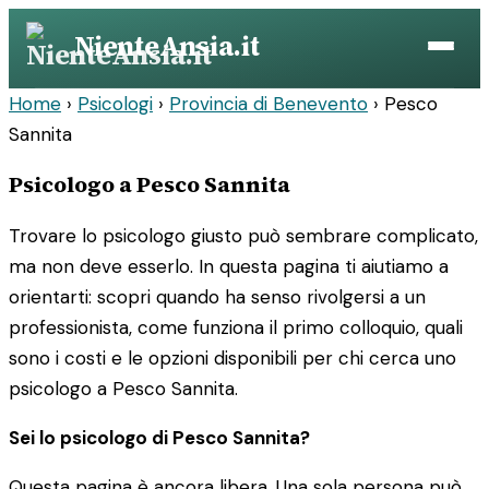
Vai
NienteAnsia.it
al
contenuto
Home
›
Psicologi
›
Provincia di Benevento
›
Pesco
Sannita
Psicologo a Pesco Sannita
Trovare lo psicologo giusto può sembrare complicato,
ma non deve esserlo. In questa pagina ti aiutiamo a
orientarti: scopri quando ha senso rivolgersi a un
professionista, come funziona il primo colloquio, quali
sono i costi e le opzioni disponibili per chi cerca uno
psicologo a Pesco Sannita.
Sei lo psicologo di Pesco Sannita?
Questa pagina è ancora libera. Una sola persona può