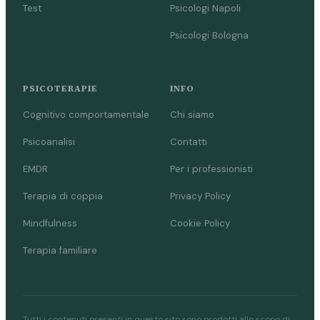
Test
Psicologi Napoli
Psicologi Bologna
PSICOTERAPIE
INFO
Cognitivo comportamentale
Chi siamo
Psicoanalisi
Contatti
EMDR
Per i professionisti
Terapia di coppia
Privacy Policy
Mindfulness
Cookie Policy
Terapia familiare
Tutti i contenuti presenti in questo sito sono prodotti allo scopo di