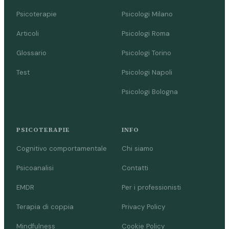
Psicoterapie
Psicologi Milano
Articoli
Psicologi Roma
Glossario
Psicologi Torino
Test
Psicologi Napoli
Psicologi Bologna
PSICOTERAPIE
INFO
Cognitivo comportamentale
Chi siamo
Psicoanalisi
Contatti
EMDR
Per i professionisti
Terapia di coppia
Privacy Policy
Mindfulness
Cookie Policy