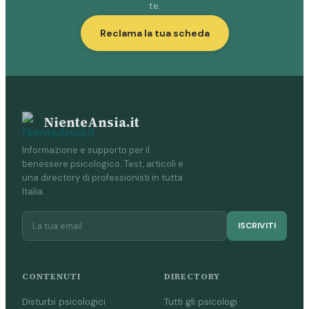
te.
Reclama la tua scheda
NienteAnsia.it
Informazione e supporto per il
benessere psicologico. Test, articoli e
una directory di professionisti in tutta
Italia.
ISCRIVITI
CONTENUTI
DIRECTORY
Disturbi psicologici
Tutti gli psicologi