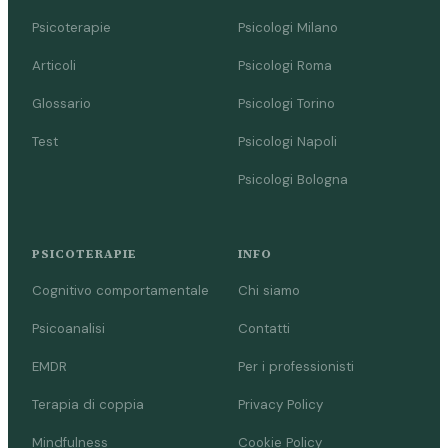
Psicoterapie
Psicologi Milano
Articoli
Psicologi Roma
Glossario
Psicologi Torino
Test
Psicologi Napoli
Psicologi Bologna
PSICOTERAPIE
INFO
Cognitivo comportamentale
Chi siamo
Psicoanalisi
Contatti
EMDR
Per i professionisti
Terapia di coppia
Privacy Policy
Mindfulness
Cookie Policy