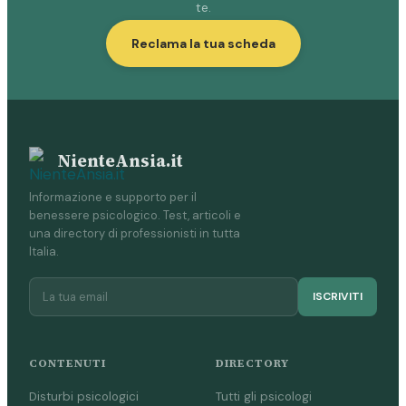
te.
Reclama la tua scheda
NienteAnsia.it
Informazione e supporto per il
benessere psicologico. Test, articoli e
una directory di professionisti in tutta
Italia.
ISCRIVITI
CONTENUTI
DIRECTORY
Disturbi psicologici
Tutti gli psicologi