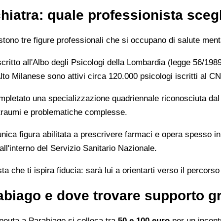
hiatra: quale professionista sceg
sistono tre figure professionali che si occupano di salute me
critto all'Albo degli Psicologi della Lombardia (legge 56/198
lto Milanese sono attivi circa 120.000 psicologi iscritti al 
pletato una specializzazione quadriennale riconosciuta dal
e, traumi e problematiche complesse.
unica figura abilitata a prescrivere farmaci e opera spesso i
 all'interno del Servizio Sanitario Nazionale.
a che ti ispira fiducia: sarà lui a orientarti verso il percorso
abiago e dove trovare supporto gr
peuta a Parabiago si colloca tra
50 e 100 euro
per un incontr