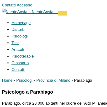
Vai
Contatti
Accesso
al
NienteAnsia.it
contenuto
Homepage
Disturbi
Psicologi
Test
Articoli
Psicoterapie
Glossario
Contatti
Home
›
Psicologi
›
Provincia di Milano
›
Parabiago
Psicologo a Parabiago
Parabiago, circa 28.000 abitanti nel cuore dell'Alto Milanese