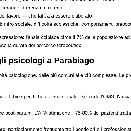
generano sofferenza ricorrente
del lavoro — che fatica a essere elaborato
i: ritiro sociale, difficoltà scolastiche, comportamenti preocc
 depressione; l'ansia colpisce circa il 7% della popolazione a
duce la durata del percorso terapeutico.
gli psicologi a Parabiago
icoltà psicologiche, dalle più comuni alle più complesse. Le 
ico, fobie specifiche e ansia sociale. Secondo l'OMS, l'ansia è
one post-partum. L'APA stima che il 75-80% dei pazienti tratt
o, particolarmente frequente tra i pendolari e i professionist