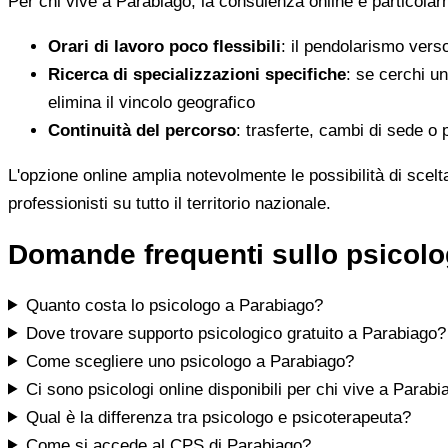
Per chi vive a Parabiago, la consulenza online è particolarme
Orari di lavoro poco flessibili
: il pendolarismo verso
Ricerca di specializzazioni specifiche
: se cerchi un
elimina il vincolo geografico
Continuità del percorso
: trasferte, cambi di sede o 
L'opzione online amplia notevolmente le possibilità di scelt
professionisti su tutto il territorio nazionale.
Domande frequenti sullo psicol
Quanto costa lo psicologo a Parabiago?
Dove trovare supporto psicologico gratuito a Parabiago?
Come scegliere uno psicologo a Parabiago?
Ci sono psicologi online disponibili per chi vive a Parabi
Qual è la differenza tra psicologo e psicoterapeuta?
Come si accede al CPS di Parabiago?