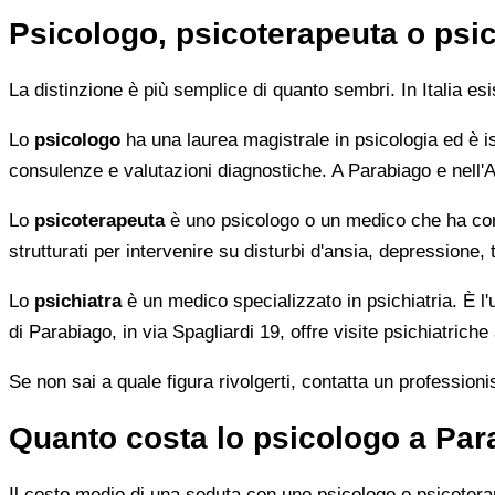
Psicologo, psicoterapeuta o psic
La distinzione è più semplice di quanto sembri. In Italia e
Lo
psicologo
ha una laurea magistrale in psicologia ed è is
consulenze e valutazioni diagnostiche. A Parabiago e nell'A
Lo
psicoterapeuta
è uno psicologo o un medico che ha com
strutturati per intervenire su disturbi d'ansia, depression
Lo
psichiatra
è un medico specializzato in psichiatria. È l'
di Parabiago, in via Spagliardi 19, offre visite psichiatriche
Se non sai a quale figura rivolgerti, contatta un professionist
Quanto costa lo psicologo a Par
Il costo medio di una seduta con uno psicologo o psicotera