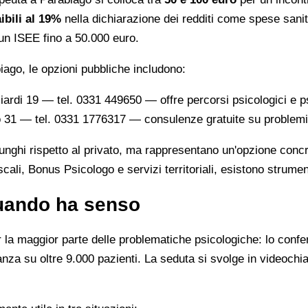
ibili al 19%
nella dichiarazione dei redditi come spese sanita
 un ISEE fino a 50.000 euro.
iago, le opzioni pubbliche includono:
liardi 19 — tel. 0331 449650 — offre percorsi psicologici e ps
o 31 — tel. 0331 1776317 — consulenze gratuite su problemi fa
lunghi rispetto al privato, ma rappresentano un'opzione concr
cali, Bonus Psicologo e servizi territoriali, esistono strumen
quando ha senso
r la maggior parte delle problematiche psicologiche: lo confer
stanza su oltre 9.000 pazienti. La seduta si svolge in videoch