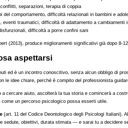
conflitti, separazioni, terapia di coppia
bi del comportamento, difficoltà relazionali in bambini e adol
ve, eventi traumatici, difficoltà di adattamento a cambiamenti 
disfunzionali, difficoltà a porre confini sani
rt (2013), produce miglioramenti significativi già dopo 8-12
osa aspettarsi
nuti ed è un incontro conoscitivo, senza alcun obbligo di pro
n le idee chiare, perché è compito del professionista guidare
to a cercare aiuto, ascolterà la tua storia e comincerà a cost
 e come un percorso psicologico possa esserti utile.
e
(art. 11 del Codice Deontologico degli Psicologi Italiani). Al
e sedute, obiettivi, durata stimata — e sarai tu a decidere 