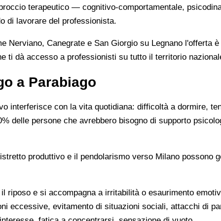
approccio terapeutico — cognitivo-comportamentale, psicodin
o di lavorare del professionista.
ome Nerviano, Canegrate e San Giorgio su Legnano l'offerta è
e ti dà accesso a professionisti su tutto il territorio nazion
go a Parabiago
interferisce con la vita quotidiana: difficoltà a dormire, ten
60% delle persone che avrebbero bisogno di supporto psicolo
 distretto produttivo e il pendolarismo verso Milano possono
il riposo e si accompagna a irritabilità o esaurimento emoti
ni eccessive, evitamento di situazioni sociali, attacchi di pa
 interesse, fatica a concentrarsi, sensazione di vuoto