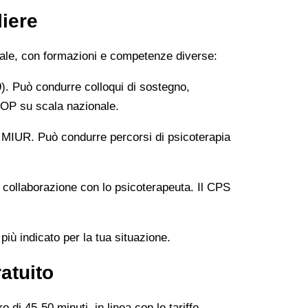
liere
ntale, con formazioni e competenze diverse:
9). Può condurre colloqui di sostegno,
CNOP su scala nazionale.
 MIUR. Può condurre percorsi di psicoterapia
n collaborazione con lo psicoterapeuta. Il CPS
 più indicato per la tua situazione.
atuito
o di 45-50 minuti, in linea con le tariffe