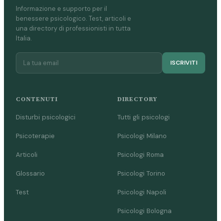
Informazione e supporto per il
benessere psicologico. Test, articoli e
una directory di professionisti in tutta
Italia.
ISCRIVITI
CONTENUTI
DIRECTORY
Disturbi psicologici
Tutti gli psicologi
Psicoterapie
Psicologi Milano
Articoli
Psicologi Roma
Glossario
Psicologi Torino
Test
Psicologi Napoli
Psicologi Bologna