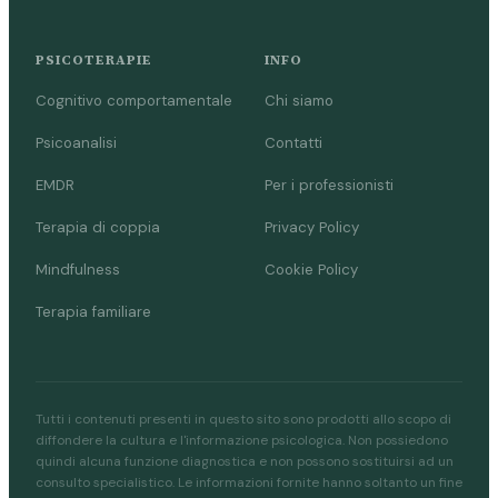
PSICOTERAPIE
INFO
Cognitivo comportamentale
Chi siamo
Psicoanalisi
Contatti
EMDR
Per i professionisti
Terapia di coppia
Privacy Policy
Mindfulness
Cookie Policy
Terapia familiare
Tutti i contenuti presenti in questo sito sono prodotti allo scopo di
diffondere la cultura e l'informazione psicologica. Non possiedono
quindi alcuna funzione diagnostica e non possono sostituirsi ad un
consulto specialistico. Le informazioni fornite hanno soltanto un fine