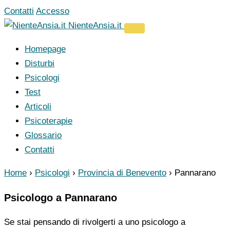
Vai
Contatti
Accesso
al
NienteAnsia.it
contenuto
Homepage
Disturbi
Psicologi
Test
Articoli
Psicoterapie
Glossario
Contatti
Home
›
Psicologi
›
Provincia di Benevento
›
Pannarano
Psicologo a Pannarano
Se stai pensando di rivolgerti a uno psicologo a