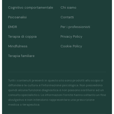
Cognitivo comportamentale
Chi siamo
Psicoanalisi
Contatti
EMDR
Per i professionisti
Terapia di coppia
Privacy Policy
Mindfulness
Cookie Policy
Terapia familiare
Tutti i contenuti presenti in questo sito sono prodotti allo scopo di
diffondere la cultura e l'informazione psicologica. Non possiedono
quindi alcuna funzione diagnostica e non possono sostituirsi ad un
consulto specialistico. Le informazioni fornite hanno soltanto un fine
divulgativo e non intendono rappresentare una prescrizione
medica o terapeutica.