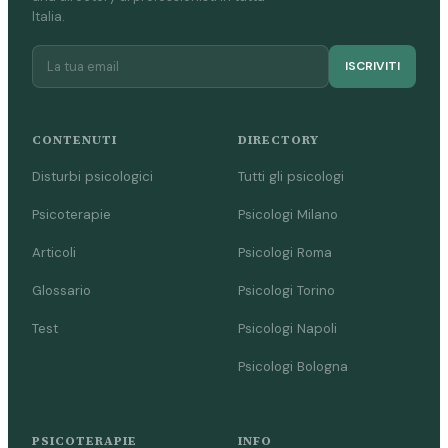
Italia.
ISCRIVITI
CONTENUTI
DIRECTORY
Disturbi psicologici
Tutti gli psicologi
Psicoterapie
Psicologi Milano
Articoli
Psicologi Roma
Glossario
Psicologi Torino
Test
Psicologi Napoli
Psicologi Bologna
PSICOTERAPIE
INFO