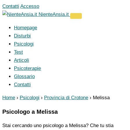
Vai
Contatti
Accesso
al
NienteAnsia.it
contenuto
Homepage
Disturbi
Psicologi
Test
Articoli
Psicoterapie
Glossario
Contatti
Home
›
Psicologi
›
Provincia di Crotone
›
Melissa
Psicologo a Melissa
Stai cercando uno psicologo a Melissa? Che tu stia