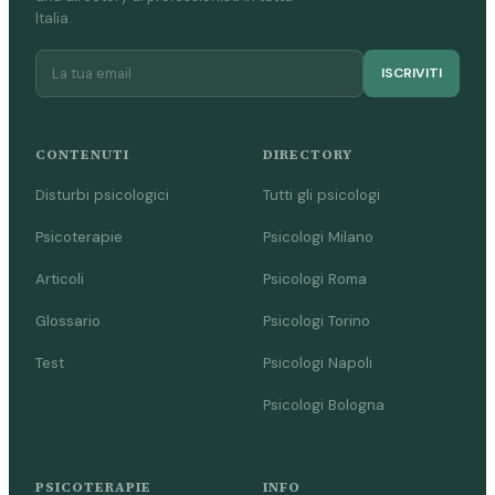
Italia.
ISCRIVITI
CONTENUTI
DIRECTORY
Disturbi psicologici
Tutti gli psicologi
Psicoterapie
Psicologi Milano
Articoli
Psicologi Roma
Glossario
Psicologi Torino
Test
Psicologi Napoli
Psicologi Bologna
PSICOTERAPIE
INFO