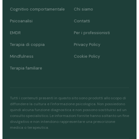
Cognitivo comportamentale
Chi siamo
Psicoanalisi
Contatti
EMDR
Per i professionisti
Terapia di coppia
Privacy Policy
Mindfulness
Cookie Policy
Terapia familiare
Tutti i contenuti presenti in questo sito sono prodotti allo scopo di
diffondere la cultura e l'informazione psicologica. Non possiedono
quindi alcuna funzione diagnostica e non possono sostituirsi ad un
consulto specialistico. Le informazioni fornite hanno soltanto un fine
divulgativo e non intendono rappresentare una prescrizione
medica o terapeutica.