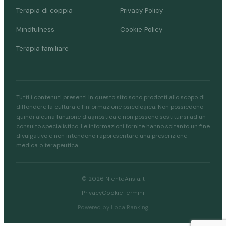
Terapia di coppia
Privacy Policy
Mindfulness
Cookie Policy
Terapia familiare
Tutti i contenuti presenti in questo sito sono prodotti allo scopo di
diffondere la cultura e l'informazione psicologica. Non possiedono
quindi alcuna funzione diagnostica e non possono sostituirsi ad un
consulto specialistico. Le informazioni fornite hanno soltanto un fine
divulgativo e non intendono rappresentare una prescrizione
medica o terapeutica.
© 2026 NienteAnsia.it
Privacy
Cookie
Termini
Powered by LocalRanking