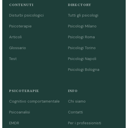
CONTENUTI
DIRECTORY
Disturbi psicologici
Tutti gli psicologi
Psicoterapie
Psicologi Milano
Articoli
Psicologi Roma
Glossario
Psicologi Torino
Test
Psicologi Napoli
Psicologi Bologna
PSICOTERAPIE
INFO
Cognitivo comportamentale
Chi siamo
Psicoanalisi
Contatti
EMDR
Per i professionisti