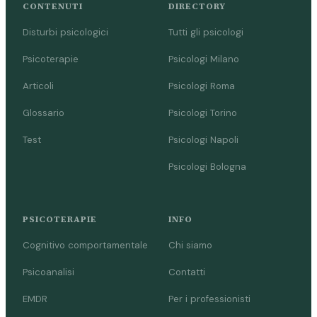
CONTENUTI
DIRECTORY
Disturbi psicologici
Tutti gli psicologi
Psicoterapie
Psicologi Milano
Articoli
Psicologi Roma
Glossario
Psicologi Torino
Test
Psicologi Napoli
Psicologi Bologna
PSICOTERAPIE
INFO
Cognitivo comportamentale
Chi siamo
Psicoanalisi
Contatti
EMDR
Per i professionisti