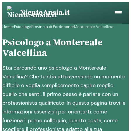
Vai
NienteAnsia.it
al
contenuto
Home
›
Psicologi
›
Provincia di Pordenone
›
Montereale Valcellina
Psicologo a Montereale
Valcellina
Stai cercando uno psicologo a Montereale
Valcellina? Che tu stia attraversando un momento
difficile o voglia semplicemente capire meglio
quello che senti, il primo passo è parlare con un
professionista qualificato. In questa pagina trovi le
informazioni essenziali per orientarti: come
funziona il primo colloquio, quanto costa, come
scegliere il professionista adatto alla tua