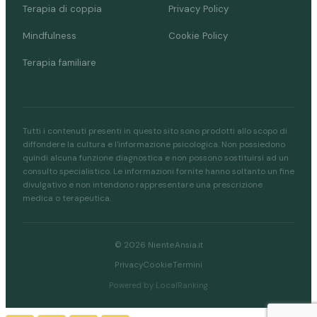
Terapia di coppia
Privacy Policy
Mindfulness
Cookie Policy
Terapia familiare
Tutti i contenuti presenti in questo sito sono prodotti allo scopo di
diffondere la cultura e l'informazione psicologica. Non possiedono
quindi alcuna funzione diagnostica e non possono sostituirsi ad un
consulto specialistico. Le informazioni fornite hanno soltanto un fine
divulgativo e non intendono rappresentare una prescrizione
medica o terapeutica.
© 2026 NienteAnsia.it
Privacy
Cookie
Termini
Powered by LocalRanking