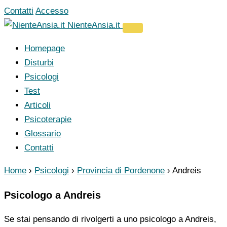
Vai
Contatti
Accesso
al
NienteAnsia.it
contenuto
Homepage
Disturbi
Psicologi
Test
Articoli
Psicoterapie
Glossario
Contatti
Home
›
Psicologi
›
Provincia di Pordenone
›
Andreis
Psicologo a Andreis
Se stai pensando di rivolgerti a uno psicologo a Andreis,