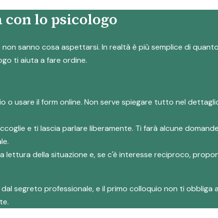
 con lo psicologo
on sanno cosa aspettarsi. In realtà è più semplice di quanto s
ogo ti aiuta a fare ordine.
io o usare il form online. Non serve spiegare tutto nel dettag
accoglie e ti lascia parlare liberamente. Ti farà alcune domand
le.
rima lettura della situazione e, se c'è interesse reciproco, prop
al segreto professionale, e il primo colloquio non ti obbliga a
te.