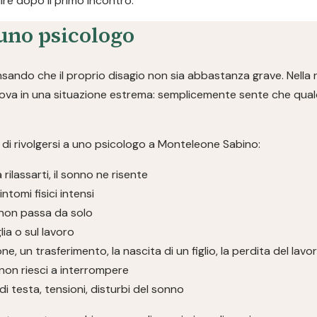
re dopo il primo incontro.
uno psicologo
ndo che il proprio disagio non sia abbastanza grave. Nella r
rova in una situazione estrema: semplicemente sente che qualc
di rivolgersi a uno psicologo a Monteleone Sabino:
a rilassarti, il sonno ne risente
ntomi fisici intensi
non passa da solo
glia o sul lavoro
ne, un trasferimento, la nascita di un figlio, la perdita del lavo
non riesci a interrompere
i testa, tensioni, disturbi del sonno