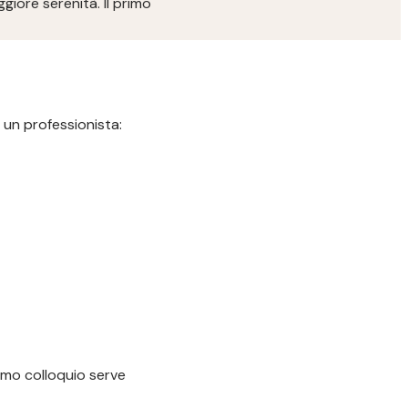
iore serenità. Il primo
 un professionista:
imo colloquio serve