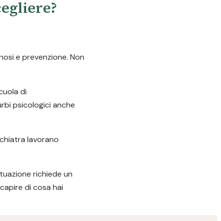
cegliere?
gnosi e prevenzione. Non
cuola di
urbi psicologici anche
ichiatra lavorano
ituazione richiede un
capire di cosa hai