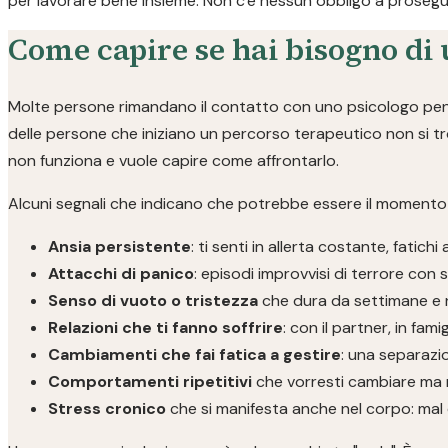
per lavorare bene insieme. Non c'è nessun obbligo a prosegui
Come capire se hai bisogno di 
Molte persone rimandano il contatto con uno psicologo pensa
delle persone che iniziano un percorso terapeutico non si t
non funziona e vuole capire come affrontarlo.
Alcuni segnali che indicano che potrebbe essere il momento 
Ansia persistente
: ti senti in allerta costante, fatichi 
Attacchi di panico
: episodi improvvisi di terrore con si
Senso di vuoto o tristezza
che dura da settimane e 
Relazioni che ti fanno soffrire
: con il partner, in fami
Cambiamenti che fai fatica a gestire
: una separazio
Comportamenti ripetitivi
che vorresti cambiare ma 
Stress cronico
che si manifesta anche nel corpo: mal d