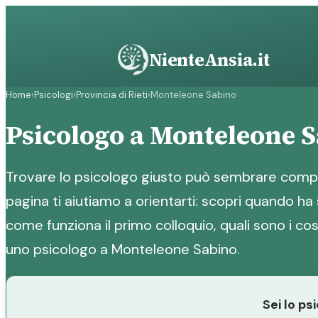
Vai
al
contenuto
NienteAnsia.it
Home
›
Psicologi
›
Provincia di Rieti
›
Monteleone Sabino
Psicologo a Monteleone 
Trovare lo psicologo giusto può sembrare compl
pagina ti aiutiamo a orientarti: scopri quando ha 
come funziona il primo colloquio, quali sono i cost
uno psicologo a Monteleone Sabino.
Sei lo p