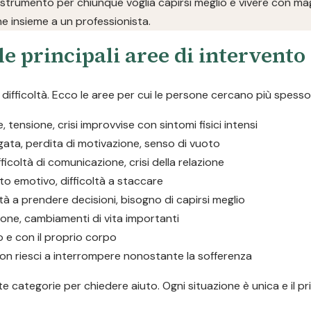
 strumento per chiunque voglia capirsi meglio e vivere con magg
ne insieme a un professionista.
le principali aree di intervento
ifficoltà. Ecco le aree per cui le persone cercano più spesso
tensione, crisi improvvise con sintomi fisici intensi
ngata, perdita di motivazione, senso di vuoto
ifficoltà di comunicazione, crisi della relazione
to emotivo, difficoltà a staccare
oltà a prendere decisioni, bisogno di capirsi meglio
ione, cambiamenti di vita importanti
o e con il proprio corpo
he non riesci a interrompere nonostante la sofferenza
 categorie per chiedere aiuto. Ogni situazione è unica e il pr