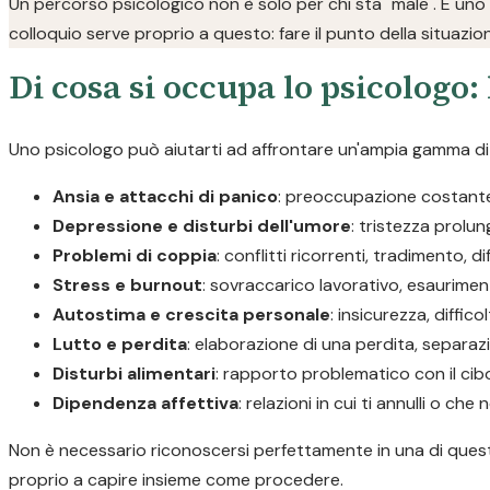
Un percorso psicologico non è solo per chi sta "male". È uno
colloquio serve proprio a questo: fare il punto della situazio
Di cosa si occupa lo psicologo: 
Uno psicologo può aiutarti ad affrontare un'ampia gamma di d
Ansia e attacchi di panico
: preoccupazione costante, 
Depressione e disturbi dell'umore
: tristezza prolu
Problemi di coppia
: conflitti ricorrenti, tradimento, d
Stress e burnout
: sovraccarico lavorativo, esaurimen
Autostima e crescita personale
: insicurezza, diffic
Lutto e perdita
: elaborazione di una perdita, separaz
Disturbi alimentari
: rapporto problematico con il cib
Dipendenza affettiva
: relazioni in cui ti annulli o c
Non è necessario riconoscersi perfettamente in una di queste
proprio a capire insieme come procedere.