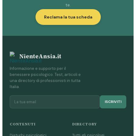
te.
Reclama la tua scheda
NienteAnsia.it
Informazione e supporto per il
benessere psicologico. Test, articoli e
una directory di professionisti in tutta
Italia.
ISCRIVITI
CONTENUTI
DIRECTORY
Disturbi psicologici
Tutti gli psicologi