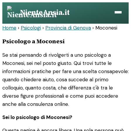
Vai
NienteAnsia.it
al
contenuto
Home
›
Psicologi
›
Provincia di Genova
›
Moconesi
Psicologo a Moconesi
Se stai pensando di rivolgerti a uno psicologo a
Moconesi, sei nel posto giusto. Qui trovi tutte le
informazioni pratiche per fare una scelta consapevole:
quando chiedere aiuto, cosa succede al primo
colloquio, quanto costa, che differenza c'è tra le
diverse figure professionali e come puoi accedere
anche alla consulenza online.
Sei lo psicologo di Moconesi?
Questa pagina è ancora libera. Una sola persona può