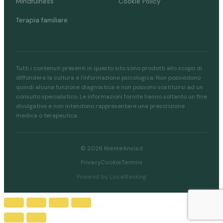
Mindfulness
Cookie Policy
Terapia familiare
Tutti i contenuti presenti in questo sito sono prodotti allo scopo di
diffondere la cultura e l'informazione psicologica. Non possiedono
quindi alcuna funzione diagnostica e non possono sostituirsi ad un
consulto specialistico. Le informazioni fornite hanno soltanto un fine
divulgativo e non intendono rappresentare una prescrizione
medica o terapeutica.
© 2026 NienteAnsia.it
Privacy
Cookie
Termini
Powered by LocalRanking