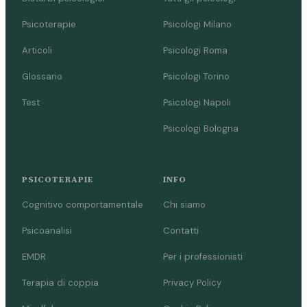
Psicoterapie
Psicologi Milano
Articoli
Psicologi Roma
Glossario
Psicologi Torino
Test
Psicologi Napoli
Psicologi Bologna
PSICOTERAPIE
INFO
Cognitivo comportamentale
Chi siamo
Psicoanalisi
Contatti
EMDR
Per i professionisti
Terapia di coppia
Privacy Policy