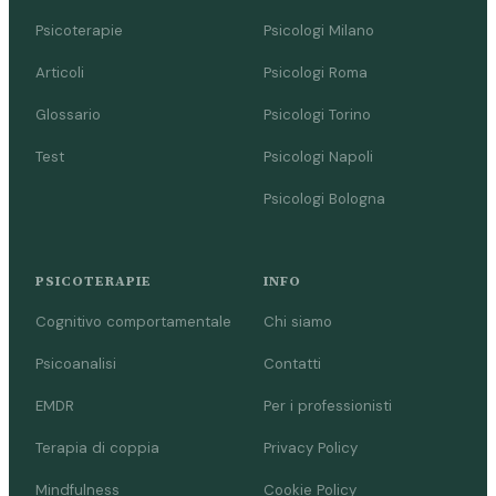
Psicoterapie
Psicologi Milano
Articoli
Psicologi Roma
Glossario
Psicologi Torino
Test
Psicologi Napoli
Psicologi Bologna
PSICOTERAPIE
INFO
Cognitivo comportamentale
Chi siamo
Psicoanalisi
Contatti
EMDR
Per i professionisti
Terapia di coppia
Privacy Policy
Mindfulness
Cookie Policy