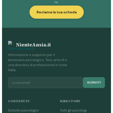
te.
Reclama la tua scheda
NienteAnsia.it
Informazione e supporto per il
benessere psicologico. Test, articoli e
una directory di professionisti in tutta
Italia.
ISCRIVITI
CONTENUTI
DIRECTORY
Disturbi psicologici
Tutti gli psicologi