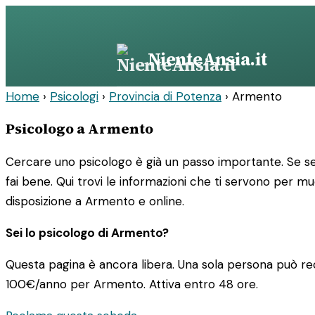
Vai
al
contenuto
NienteAnsia.it
Home
›
Psicologi
›
Provincia di Potenza
›
Armento
Psicologo a Armento
Cercare uno psicologo è già un passo importante. Se sei
fai bene. Qui trovi le informazioni che ti servono per m
disposizione a Armento e online.
Sei lo psicologo di Armento?
Questa pagina è ancora libera. Una sola persona può rec
100€/anno
per Armento. Attiva entro 48 ore.