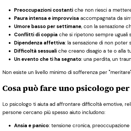
Preoccupazioni costanti
che non riesci a mettere
Paura intensa e improvvisa
accompagnata da sintom
Umore basso per settimane
, con la sensazione c
Conflitti di coppia
che si ripetono sempre uguali 
Dipendenza affettiva
: la sensazione di non poter s
Difficoltà sessuali
che creano disagio a te o alla t
Un evento che ti ha segnato
: una perdita, un tra
Non esiste un livello minimo di sofferenza per "meritare" 
Cosa può fare uno psicologo per
Lo psicologo ti aiuta ad affrontare difficoltà emotive, re
persone cercano più spesso aiuto includono:
Ansia e panico
: tensione cronica, preoccupazione in