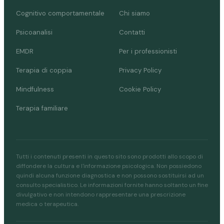
Cognitivo comportamentale
Chi siamo
Psicoanalisi
Contatti
EMDR
Per i professionisti
Terapia di coppia
Privacy Policy
Mindfulness
Cookie Policy
Terapia familiare
Tutti i contenuti presenti in questo sito sono prodotti allo scopo di
diffondere la cultura e l'informazione psicologica. Non possiedono
quindi alcuna funzione diagnostica e non possono sostituirsi ad un
consulto specialistico. Le informazioni fornite hanno soltanto un fine
divulgativo e non intendono rappresentare una prescrizione
medica o terapeutica.