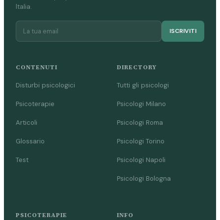
Italia.
ISCRIVITI
CONTENUTI
DIRECTORY
Disturbi psicologici
Tutti gli psicologi
Psicoterapie
Psicologi Milano
Articoli
Psicologi Roma
Glossario
Psicologi Torino
Test
Psicologi Napoli
Psicologi Bologna
PSICOTERAPIE
INFO