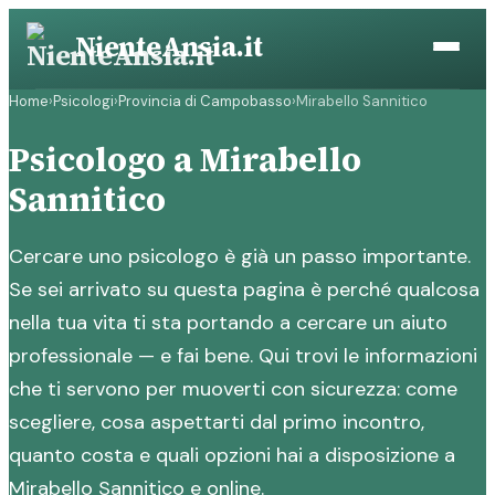
Vai
NienteAnsia.it
al
contenuto
Home
›
Psicologi
›
Provincia di Campobasso
›
Mirabello Sannitico
Psicologo a Mirabello
Sannitico
Cercare uno psicologo è già un passo importante.
Se sei arrivato su questa pagina è perché qualcosa
nella tua vita ti sta portando a cercare un aiuto
professionale — e fai bene. Qui trovi le informazioni
che ti servono per muoverti con sicurezza: come
scegliere, cosa aspettarti dal primo incontro,
quanto costa e quali opzioni hai a disposizione a
Mirabello Sannitico e online.