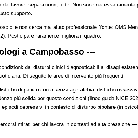
ta del lavoro, separazione, lutto. Non sono necessariamente p
iusto supporto.
noscibile non cerca mai aiuto professionale (fonte: OMS Ment
12). Posticipare raramente migliora il quadro.
cologi a Campobasso ---
zioni: dai disturbi clinici diagnosticabili ai disagi esistenz
tidiana. Di seguito le aree di intervento più frequenti.
, disturbo di panico con o senza agorafobia, disturbo ossess
denza più solida per queste condizioni (linee guida NICE 202
 episodi depressivi in contesto di disturbo bipolare (in psic
percorsi mirati per chi lavora in contesti ad alta pressione 