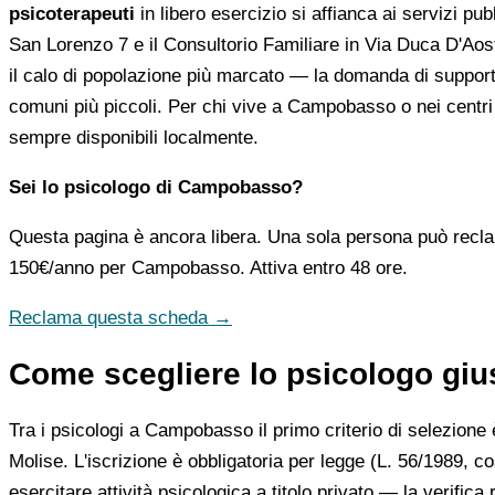
psicoterapeuti
in libero esercizio si affianca ai servizi pubb
San Lorenzo 7 e il Consultorio Familiare in Via Duca D'Aost
il calo di popolazione più marcato — la domanda di supporto 
comuni più piccoli. Per chi vive a Campobasso o nei centri
sempre disponibili localmente.
Sei lo psicologo di Campobasso?
Questa pagina è ancora libera. Una sola persona può recla
150€/anno
per Campobasso. Attiva entro 48 ore.
Reclama questa scheda →
Come scegliere lo psicologo giu
Tra i psicologi a Campobasso il primo criterio di selezione è 
Molise. L'iscrizione è obbligatoria per legge (L. 56/1989, co
esercitare attività psicologica a titolo privato — la verific