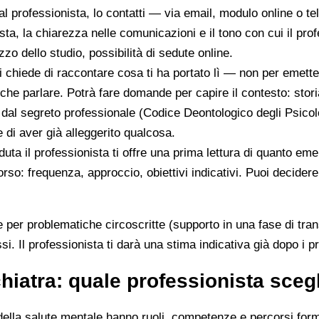
 al professionista, lo contatti — via email, modulo online o 
sposta, la chiarezza nelle comunicazioni e il tono con cui il p
izzo dello studio, possibilità di sedute online.
ti chiede di raccontare cosa ti ha portato lì — non per emet
che parlare. Potrà fare domande per capire il contesto: stori
o dal segreto professionale (Codice Deontologico degli Psicolo
di aver già alleggerito qualcosa.
duta il professionista ti offre una prima lettura di quanto e
orso: frequenza, approccio, obiettivi indicativi. Puoi decide
per problematiche circoscritte (supporto in una fase di transi
i. Il professionista ti darà una stima indicativa già dopo i pr
hiatra: quale professionista sceg
lla salute mentale hanno ruoli, competenze e percorsi formati