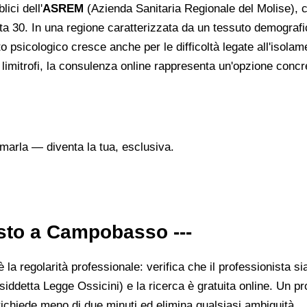
lici dell'
ASREM
(Azienda Sanitaria Regionale del Molise), c
a 30. In una regione caratterizzata da un tessuto demografico
psicologico cresce anche per le difficoltà legate all'isolamen
 limitrofi, la consulenza online rappresenta un'opzione conc
marla — diventa la tua, esclusiva.
sto a Campobasso ---
la regolarità professionale: verifica che il professionista sia 
siddetta Legge Ossicini) e la ricerca è gratuita online. Un pr
a richiede meno di due minuti ed elimina qualsiasi ambiguità.