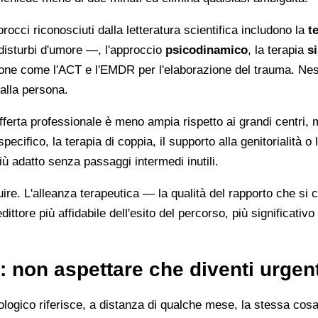
procci riconosciuti dalla letteratura scientifica includono la
t
 disturbi d'umore —, l'approccio
psicodinamico
, la terapia
s
razione come l'ACT e l'EMDR per l'elaborazione del trauma. Ne
dalla persona.
ferta professionale è meno ampia rispetto ai grandi centri, 
cifico, la terapia di coppia, il supporto alla genitorialità o 
iù adatto senza passaggi intermedi inutili.
ire. L'alleanza terapeutica — la qualità del rapporto che si c
tore più affidabile dell'esito del percorso, più significativo
 non aspettare che diventi urgent
logico riferisce, a distanza di qualche mese, la stessa cosa: