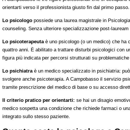
orientarti verso il professionista giusto fin dal primo passo.
Lo psicologo
possiede una laurea magistrale in Psicologia e
counseling. Senza ulteriore specializzazione post-lauream n
Lo psicoterapeuta
è uno psicologo (o un medico) che ha co
quattro anni. È abilitato a trattare disturbi psicologici 
figura più indicata per percorsi strutturati su problematiche 
Lo psichiatra
è un medico specializzato in psichiatria: può f
svolgere anche psicoterapia. A Campobasso il servizio psic
tramite prescrizione del medico di base o su accesso diret
Il criterio pratico per orientarti:
se hai un disagio emotivo,
medico sospetta una condizione che richiede farmaci o una v
integrato sullo stesso paziente.