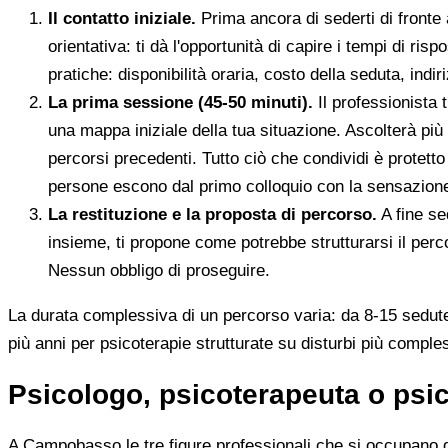
Il contatto iniziale.
Prima ancora di sederti di fronte
orientativa: ti dà l'opportunità di capire i tempi di ri
pratiche: disponibilità oraria, costo della seduta, indir
La prima sessione (45-50 minuti).
Il professionista 
una mappa iniziale della tua situazione. Ascolterà più 
percorsi precedenti. Tutto ciò che condividi è protett
persone escono dal primo colloquio con la sensazione 
La restituzione e la proposta di percorso.
A fine se
insieme, ti propone come potrebbe strutturarsi il perc
Nessun obbligo di proseguire.
La durata complessiva di un percorso varia: da 8-15 sedute 
più anni per psicoterapie strutturate su disturbi più compless
Psicologo, psicoterapeuta o psic
A Campobasso le tre figure professionali che si occupano de