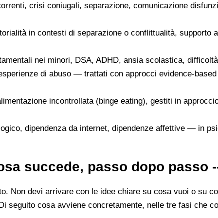
ricorrenti, crisi coniugali, separazione, comunicazione disfun
itorialità in contesti di separazione o conflittualità, supporto 
amentali nei minori, DSA, ADHD, ansia scolastica, difficoltà
sperienze di abuso — trattati con approcci evidence-based 
alimentazione incontrollata (binge eating), gestiti in approcc
logico, dipendenza da internet, dipendenze affettive — in psic
cosa succede, passo dopo passo -
cato. Non devi arrivare con le idee chiare su cosa vuoi o su 
Di seguito cosa avviene concretamente, nelle tre fasi che c