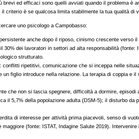
ù brevi ed efficaci sono quelli avviati quando il problema è a
il criterio è se qualcosa limita stabilmente la tua qualità di v
a cercare uno psicologo a Campobasso:
persistente anche dopo il riposo, cinismo crescente verso il 
 il 30% dei lavoratori in settori ad alta responsabilità (fonte
ologico strutturato.
: conflitti ripetitivi, comunicazione che si inceppa nelle situa
 un figlio introduce nella relazione. La terapia di coppia e il 
te che non si lascia spegnere, difficoltà a dormire, episodi 
circa il 5,7% della popolazione adulta (DSM-5); il disturbo da
erdita di interesse per attività prima piacevoli, senso di vuoto 
maggiore (fonte: ISTAT, Indagine Salute 2019). Intervenire 