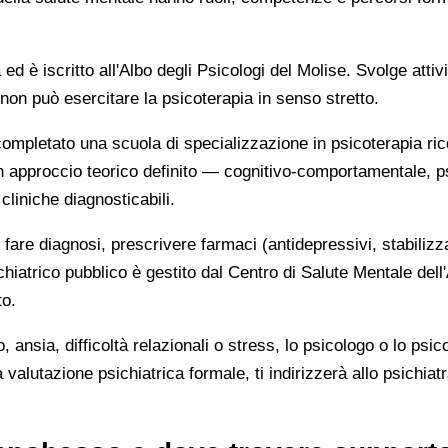
d è iscritto all'Albo degli Psicologi del Molise. Svolge attiv
on può esercitare la psicoterapia in senso stretto.
mpletato una scuola di specializzazione in psicoterapia ric
con un approccio teorico definito — cognitivo-comportamentale
cliniche diagnosticabili.
are diagnosi, prescrivere farmaci (antidepressivi, stabilizzato
hiatrico pubblico è gestito dal Centro di Salute Mentale de
to.
 ansia, difficoltà relazionali o stress, lo psicologo o lo psic
alutazione psichiatrica formale, ti indirizzerà allo psichia