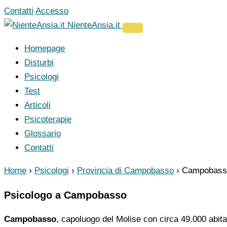
Vai
Contatti
Accesso
al
NienteAnsia.it
contenuto
Homepage
Disturbi
Psicologi
Test
Articoli
Psicoterapie
Glossario
Contatti
Home
›
Psicologi
›
Provincia di Campobasso
›
Campobass
Psicologo a Campobasso
Campobasso
, capoluogo del Molise con circa 49.000 abitant