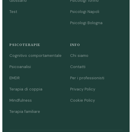
Glossario
Psicologi Torino
Test
Psicologi Napoli
Psicologi Bologna
PSICOTERAPIE
INFO
Cognitivo comportamentale
Chi siamo
Psicoanalisi
Contatti
EMDR
Per i professionisti
Terapia di coppia
Privacy Policy
Mindfulness
Cookie Policy
Terapia familiare