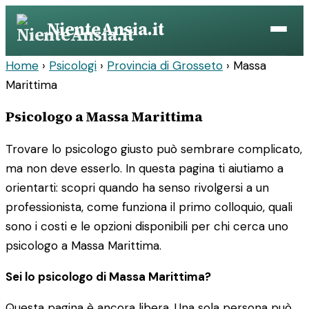
Vai
NienteAnsia.it
al
contenuto
Home
›
Psicologi
›
Provincia di Grosseto
›
Massa
Marittima
Psicologo a Massa Marittima
Trovare lo psicologo giusto può sembrare complicato,
ma non deve esserlo. In questa pagina ti aiutiamo a
orientarti: scopri quando ha senso rivolgersi a un
professionista, come funziona il primo colloquio, quali
sono i costi e le opzioni disponibili per chi cerca uno
psicologo a Massa Marittima.
Sei lo psicologo di Massa Marittima?
Questa pagina è ancora libera. Una sola persona può