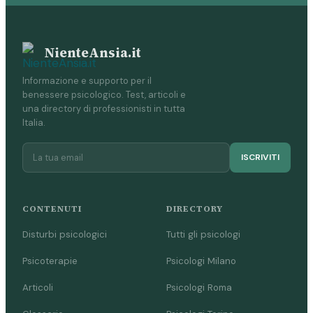
NienteAnsia.it
Informazione e supporto per il
benessere psicologico. Test, articoli e
una directory di professionisti in tutta
Italia.
ISCRIVITI
CONTENUTI
DIRECTORY
Disturbi psicologici
Tutti gli psicologi
Psicoterapie
Psicologi Milano
Articoli
Psicologi Roma