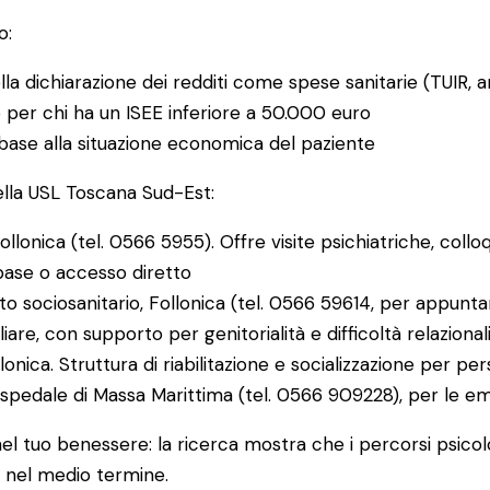
o:
la dichiarazione dei redditi come spese sanitarie (TUIR, ar
o per chi ha un ISEE inferiore a 50.000 euro
base alla situazione economica del paziente
lla USL Toscana Sud-Est:
llonica (tel. 0566 5955). Offre visite psichiatriche, colloq
base o accesso diretto
to sociosanitario, Follonica (tel. 0566 59614, per appunta
iare, con supporto per genitorialità e difficoltà relazional
onica. Struttura di riabilitazione e socializzazione per per
pedale di Massa Marittima (tel. 0566 909228), per le e
 tuo benessere: la ricerca mostra che i percorsi psicologici
o nel medio termine.