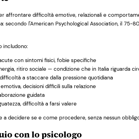
r affrontare difficoltà emotive, relazionali e comportament
ata: secondo l'American Psychological Association, il 75-
o includono:
 acute con sintomi fisici, fobie specifiche
ergia, ritiro sociale — condizione che in Italia riguarda ci
ifficoltà a staccare dalla pressione quotidiana
motiva, decisioni difficili sulla relazione
laborazione guidata
guatezza, difficoltà a farsi valere
ne e a decidere se e come procedere, senza nessun obbligo
uio con lo psicologo