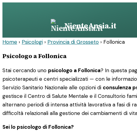
Vai
al
contenuto
NienteAnsia.it
Home
›
Psicologi
›
Provincia di Grosseto
›
Follonica
Psicologo a Follonica
Stai cercando uno
psicologo a Follonica
? In questa pag
psicoterapeuti e centri specializzati — con le informazioni
Servizio Sanitario Nazionale alle opzioni di
consulenza ps
gestisce il Centro di Salute Mentale e il Consultorio famil
alternano periodi di intensa attività lavorativa a fasi d
difficoltà relazionali alla gestione dei cambiamenti di vita
Sei lo psicologo di Follonica?