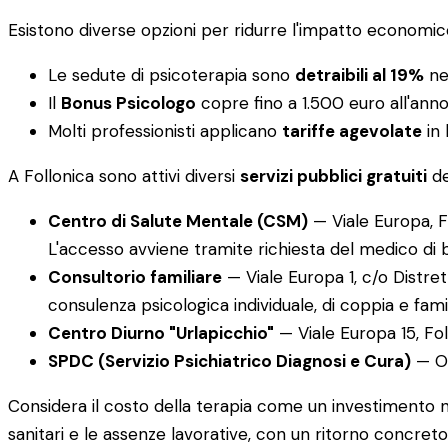
Esistono diverse opzioni per ridurre l'impatto economic
Le sedute di psicoterapia sono
detraibili al 19%
nel
Il
Bonus Psicologo
copre fino a 1.500 euro all'ann
Molti professionisti applicano
tariffe agevolate
in 
A Follonica sono attivi diversi
servizi pubblici gratuiti
de
Centro di Salute Mentale (CSM)
— Viale Europa, Fo
L'accesso avviene tramite richiesta del medico di 
Consultorio familiare
— Viale Europa 1, c/o Distret
consulenza psicologica individuale, di coppia e famil
Centro Diurno "Urlapicchio"
— Viale Europa 15, Foll
SPDC (Servizio Psichiatrico Diagnosi e Cura)
— Os
Considera il costo della terapia come un investimento nel
sanitari e le assenze lavorative, con un ritorno concret