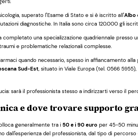
erti.
logia, superato l'Esame di Stato e si è iscritto all'
Albo 
utazioni diagnostiche. In Italia sono circa 120.000 gli iscri
 completato una specializzazione quadriennale presso un
e, traumi e problematiche relazionali complesse.
rmaci quando necessario, spesso in affiancamento alla psi
Toscana Sud-Est
, situato in Viale Europa (tel. 0566 5955),
ucia: sarà il professionista stesso a indirizzarti verso il pe
onica e dove trovare supporto gra
colloca generalmente tra i
50 e i 90 euro
per 45-50 minuti,
no dall'esperienza del professionista, dal tipo di percorso