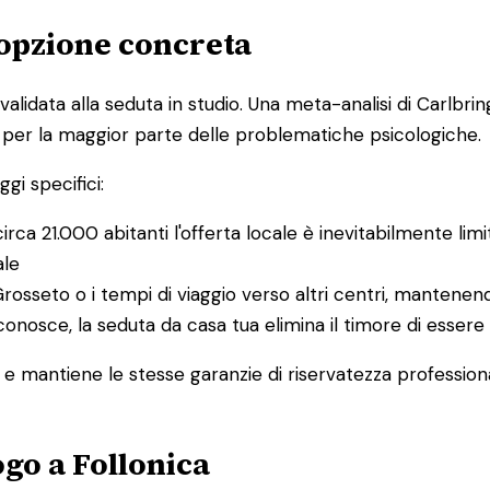
'opzione concreta
alidata alla seduta in studio. Una meta-analisi di Carlbring
za per la maggior parte delle problematiche psicologiche.
gi specifici:
i circa 21.000 abitanti l'offerta locale è inevitabilmente li
ale
 Grosseto o i tempi di viaggio verso altri centri, mantenen
conosce, la seduta da casa tua elimina il timore di essere 
 e mantiene le stesse garanzie di riservatezza profession
go a Follonica