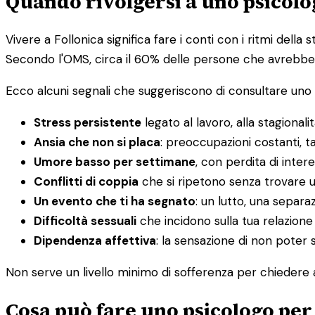
Quando rivolgersi a uno psicolo
Vivere a Follonica significa fare i conti con i ritmi dell
Secondo l'OMS, circa il 60% delle persone che avrebbero
Ecco alcuni segnali che suggeriscono di consultare uno 
Stress persistente
legato al lavoro, alla stagionali
Ansia che non si placa
: preoccupazioni costanti, t
Umore basso per settimane
, con perdita di inter
Conflitti di coppia
che si ripetono senza trovare u
Un evento che ti ha segnato
: un lutto, una sepa
Difficoltà sessuali
che incidono sulla tua relazion
Dipendenza affettiva
: la sensazione di non poter s
Non serve un livello minimo di sofferenza per chiedere ai
Cosa può fare uno psicologo per