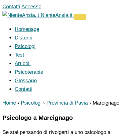
Vai
Contatti
Accesso
al
NienteAnsia.it
contenuto
Homepage
Disturbi
Psicologi
Test
Articoli
Psicoterapie
Glossario
Contatti
Home
›
Psicologi
›
Provincia di Pavia
›
Marcignago
Psicologo a Marcignago
Se stai pensando di rivolgerti a uno psicologo a