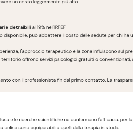
 avere un costo leggermente più alto.
rie detraibili
al 19% nell'IRPEF
 disponibile, può abbattere il costo delle sedute per chi ha 
'esperienza, l'approccio terapeutico e la zona influiscono sul pr
 territorio offrono servizi psicologici gratuiti o convenzionat
gomento con il professionista fin dal primo contatto. La trasp
usa e le ricerche scientifiche ne confermano l'efficacia: per l
a online sono equiparabili a quelli della terapia in studio.