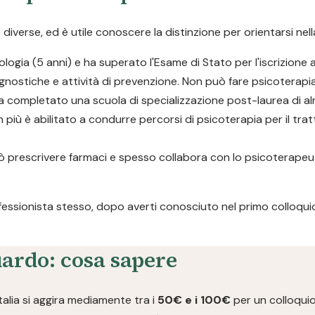
verse, ed è utile conoscere la distinzione per orientarsi nell
logia (5 anni) e ha superato l'Esame di Stato per l'iscrizione a
gnostiche e attività di prevenzione. Non può fare psicoterapia
a completato una scuola di specializzazione post-laurea di al
n più è abilitato a condurre percorsi di psicoterapia per il tra
 Può prescrivere farmaci e spesso collabora con lo psicoterap
ofessionista stesso, dopo averti conosciuto nel primo colloquio,
uardo: cosa sapere
talia si aggira mediamente tra i
50€ e i 100€
per un colloquio 