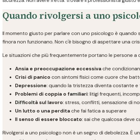
sicurezza. Non avere fretta: trovare il professionista giusto 
Quando rivolgersi a uno psicol
Il momento giusto per parlare con uno psicologo è quando se
finora non funzionano. Non c'è bisogno di aspettare una crisi:
Le situazioni che più frequentemente portano le persone a
Ansia e preoccupazione eccessiva
che condizionano
Crisi di panico
con sintomi fisici come cuore che batte
Depressione
: quando la tristezza diventa costante e 
Problemi di coppia o familiari
: litigi frequenti, inco
Difficoltà sul lavoro
: stress, conflitti, sensazione di n
Un lutto o una perdita
che fai fatica a superare
Il senso di essere bloccato
: sai che qualcosa deve c
Rivolgersi a uno psicologo non è un segno di debolezza. È una