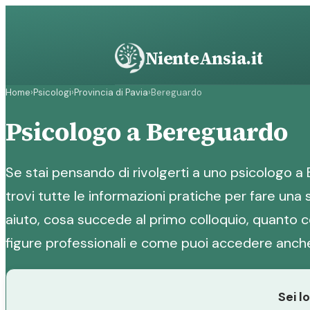
Vai
al
contenuto
NienteAnsia.it
Home
›
Psicologi
›
Provincia di Pavia
›
Bereguardo
Psicologo a Bereguardo
Se stai pensando di rivolgerti a uno psicologo a 
trovi tutte le informazioni pratiche per fare un
aiuto, cosa succede al primo colloquio, quanto co
figure professionali e come puoi accedere anche
Sei l