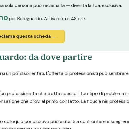
a sola persona può reclamarla — diventa la tua, esclusiva.
no
per Bereguardo. Attiva entro 48 ore.
eclama questa scheda →
uardo: da dove partire
si un po' disorientati. L'offerta di professionisti può sembrare
e (un professionista che tratta spesso il tuo tipo di problema 
 sensazione che provi al primo contatto. La fiducia nel professi
mo colloquio conoscitivo può aiutarti a confrontare e sceglie