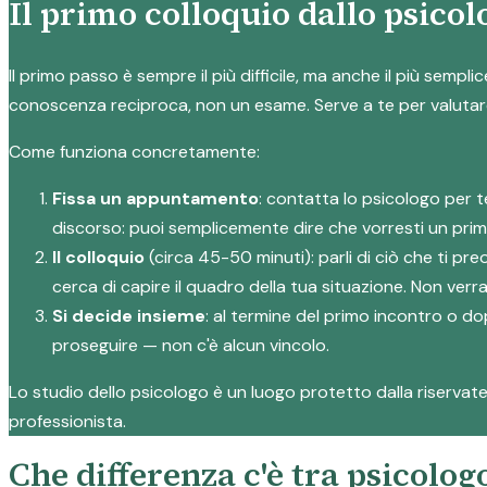
Il primo colloquio dallo psicol
Il primo passo è sempre il più difficile, ma anche il più semp
conoscenza reciproca, non un esame. Serve a te per valutare 
Come funziona concretamente:
Fissa un appuntamento
: contatta lo psicologo per 
discorso: puoi semplicemente dire che vorresti un prim
Il colloquio
(circa 45-50 minuti): parli di ciò che ti p
cerca di capire il quadro della tua situazione. Non verra
Si decide insieme
: al termine del primo incontro o do
proseguire — non c'è alcun vincolo.
Lo studio dello psicologo è un luogo protetto dalla riservatez
professionista.
Che differenza c'è tra psicolog