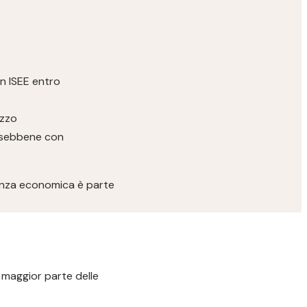
un ISEE entro
ezzo
i, sebbene con
arenza economica è parte
a maggior parte delle