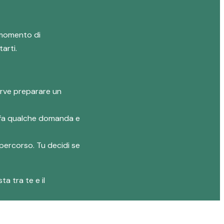
n momento di
arti.
erve preparare un
ti fa qualche domanda e
 percorso. Tu decidi se
a tra te e il