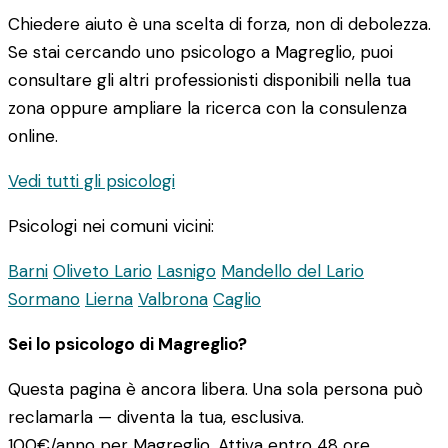
Chiedere aiuto è una scelta di forza, non di debolezza.
Se stai cercando uno psicologo a Magreglio, puoi
consultare gli altri professionisti disponibili nella tua
zona oppure ampliare la ricerca con la consulenza
online.
Vedi tutti gli psicologi
Psicologi nei comuni vicini:
Barni
Oliveto Lario
Lasnigo
Mandello del Lario
Sormano
Lierna
Valbrona
Caglio
Sei lo psicologo di Magreglio?
Questa pagina è ancora libera. Una sola persona può
reclamarla — diventa la tua, esclusiva.
100€/anno
per Magreglio. Attiva entro 48 ore.