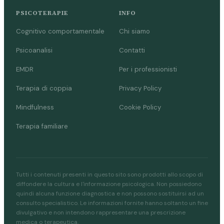
PSICOTERAPIE
INFO
Cognitivo comportamentale
Chi siamo
Psicoanalisi
Contatti
EMDR
Per i professionisti
Terapia di coppia
Privacy Policy
Mindfulness
Cookie Policy
Terapia familiare
Tutti i contenuti presenti in questo sito sono prodotti allo scopo di
diffondere la cultura e l'informazione psicologica. Non possiedono
quindi alcuna funzione diagnostica e non possono sostituirsi ad un
consulto specialistico. Le informazioni fornite hanno soltanto un fine
divulgativo e non intendono rappresentare una prescrizione
medica o terapeutica.