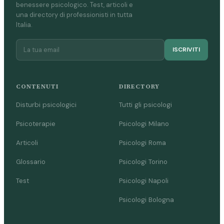
benessere psicologico. Test, articoli e
una directory di professionisti in tutta
Italia.
ISCRIVITI
CONTENUTI
DIRECTORY
Disturbi psicologici
Tutti gli psicologi
Psicoterapie
Psicologi Milano
Articoli
Psicologi Roma
Glossario
Psicologi Torino
Test
Psicologi Napoli
Psicologi Bologna