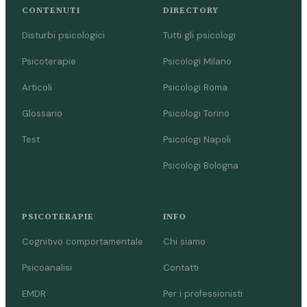
CONTENUTI
DIRECTORY
Disturbi psicologici
Tutti gli psicologi
Psicoterapie
Psicologi Milano
Articoli
Psicologi Roma
Glossario
Psicologi Torino
Test
Psicologi Napoli
Psicologi Bologna
PSICOTERAPIE
INFO
Cognitivo comportamentale
Chi siamo
Psicoanalisi
Contatti
EMDR
Per i professionisti