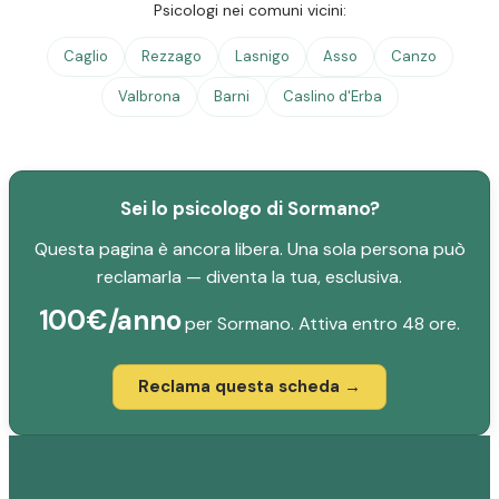
Psicologi nei comuni vicini:
Caglio
Rezzago
Lasnigo
Asso
Canzo
Valbrona
Barni
Caslino d'Erba
Sei lo psicologo di Sormano?
Questa pagina è ancora libera. Una sola persona può
reclamarla — diventa la tua, esclusiva.
100€/anno
per Sormano. Attiva entro 48 ore.
Reclama questa scheda →