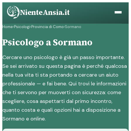
Vai
NienteAnsia.it
al
contenuto
Home
›
Psicologi
›
Provincia di Como
›
Sormano
Psicologo a Sormano
Cercare uno psicologo è già un passo importante.
Se sei arrivato su questa pagina è perché qualcosa
nella tua vita ti sta portando a cercare un aiuto
professionale — e fai bene. Qui trovi le informazioni
che ti servono per muoverti con sicurezza: come
scegliere, cosa aspettarti dal primo incontro,
quanto costa e quali opzioni hai a disposizione a
Sormano e online.