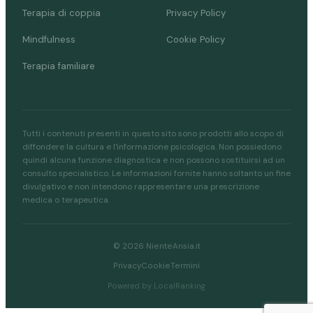
Terapia di coppia
Privacy Policy
Mindfulness
Cookie Policy
Terapia familiare
Tutti i contenuti presenti in questo sito sono prodotti allo scopo di
diffondere la cultura e l'informazione psicologica. Non possiedono
quindi alcuna funzione diagnostica e non possono sostituirsi ad un
consulto specialistico. Le informazioni fornite hanno soltanto un fine
divulgativo e non intendono rappresentare una prescrizione
medica o terapeutica.
© 2026 NienteAnsia.it
Privacy
Cookie
Termini
Powered by LocalRanking