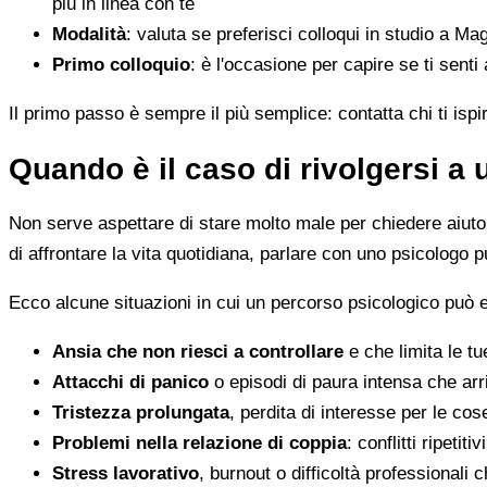
più in linea con te
Modalità
: valuta se preferisci colloqui in studio a Mag
Primo colloquio
: è l'occasione per capire se ti senti
Il primo passo è sempre il più semplice: contatta chi ti ispi
Quando è il caso di rivolgersi a
Non serve aspettare di stare molto male per chiedere aiuto. 
di affrontare la vita quotidiana, parlare con uno psicologo p
Ecco alcune situazioni in cui un percorso psicologico può e
Ansia che non riesci a controllare
e che limita le tu
Attacchi di panico
o episodi di paura intensa che arr
Tristezza prolungata
, perdita di interesse per le co
Problemi nella relazione di coppia
: conflitti ripeti
Stress lavorativo
, burnout o difficoltà professionali 