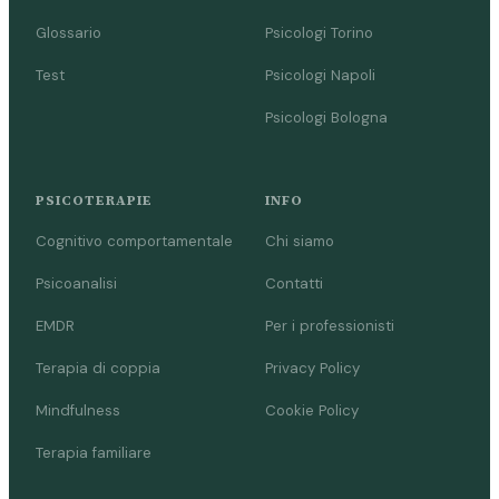
Glossario
Psicologi Torino
Test
Psicologi Napoli
Psicologi Bologna
PSICOTERAPIE
INFO
Cognitivo comportamentale
Chi siamo
Psicoanalisi
Contatti
EMDR
Per i professionisti
Terapia di coppia
Privacy Policy
Mindfulness
Cookie Policy
Terapia familiare