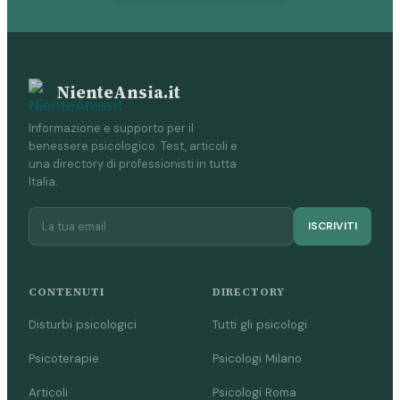
NienteAnsia.it
Informazione e supporto per il
benessere psicologico. Test, articoli e
una directory di professionisti in tutta
Italia.
ISCRIVITI
CONTENUTI
DIRECTORY
Disturbi psicologici
Tutti gli psicologi
Psicoterapie
Psicologi Milano
Articoli
Psicologi Roma