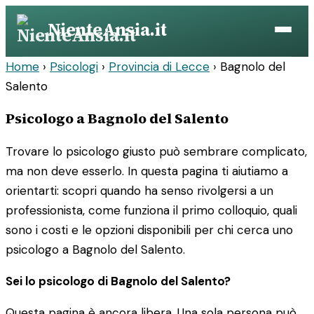
Vai
NienteAnsia.it
al
contenuto
Home
›
Psicologi
›
Provincia di Lecce
›
Bagnolo del
Salento
Psicologo a Bagnolo del Salento
Trovare lo psicologo giusto può sembrare complicato,
ma non deve esserlo. In questa pagina ti aiutiamo a
orientarti: scopri quando ha senso rivolgersi a un
professionista, come funziona il primo colloquio, quali
sono i costi e le opzioni disponibili per chi cerca uno
psicologo a Bagnolo del Salento.
Sei lo psicologo di Bagnolo del Salento?
Questa pagina è ancora libera. Una sola persona può