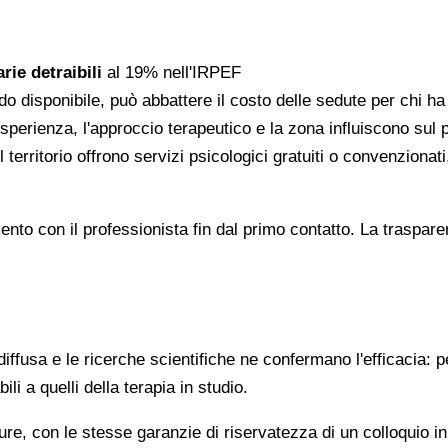
rie detraibili
al 19% nell'IRPEF
do disponibile, può abbattere il costo delle sedute per chi h
l'esperienza, l'approccio terapeutico e la zona influiscono sul
 territorio offrono servizi psicologici gratuiti o convenzion
gomento con il professionista fin dal primo contatto. La trasp
ffusa e le ricerche scientifiche ne confermano l'efficacia: p
ili a quelli della terapia in studio.
re, con le stesse garanzie di riservatezza di un colloquio i