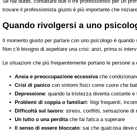
Se hai dubbi, contattare due o tre professionisti per un pr
trovare il professionista giusto è più importante che iniziar
Quando rivolgersi a uno psicolog
Il momento giusto per parlare con uno psicologo è quando s
Non c'è bisogno di aspettare una crisi: anzi, prima si inter
Le situazioni che più frequentemente portano le persone 
Ansia e preoccupazione eccessiva
che condizionano
Crisi di panico
con sintomi fisici come cuore che batt
Depressione
: quando la tristezza diventa costante e
Problemi di coppia o familiari
: litigi frequenti, inc
Difficoltà sul lavoro
: stress, conflitti, sensazione di
Un lutto o una perdita
che fai fatica a superare
Il senso di essere bloccato
: sai che qualcosa deve 