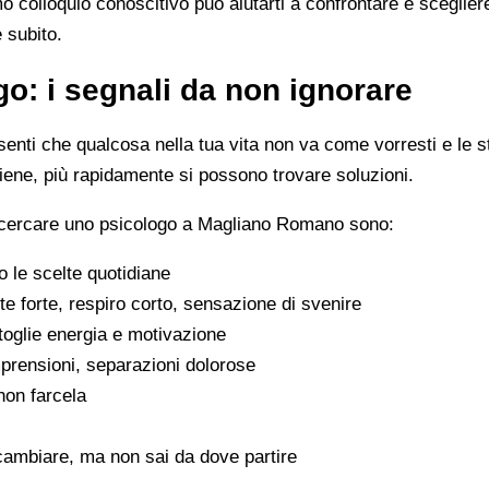
imo colloquio conoscitivo può aiutarti a confrontare e scegli
e subito.
o: i segnali da non ignorare
enti che qualcosa nella tua vita non va come vorresti e le s
viene, più rapidamente si possono trovare soluzioni.
a cercare uno psicologo a Magliano Romano sono:
 le scelte quotidiane
e forte, respiro corto, sensazione di svenire
 toglie energia e motivazione
omprensioni, separazioni dolorose
 non farcela
cambiare, ma non sai da dove partire