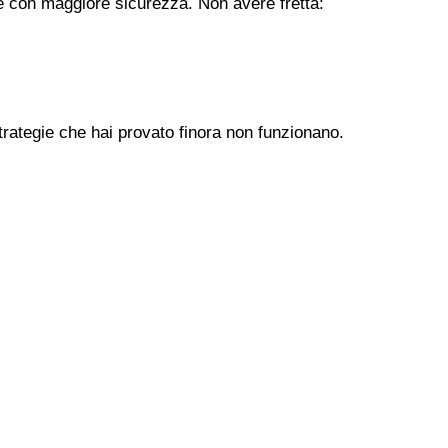
ere con maggiore sicurezza. Non avere fretta:
trategie che hai provato finora non funzionano.