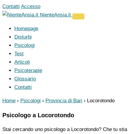
Vai
Contatti
Accesso
al
NienteAnsia.it
contenuto
Homepage
Disturbi
Psicologi
Test
Articoli
Psicoterapie
Glossario
Contatti
Home
›
Psicologi
›
Provincia di Bari
›
Locorotondo
Psicologo a Locorotondo
Stai cercando uno psicologo a Locorotondo? Che tu stia