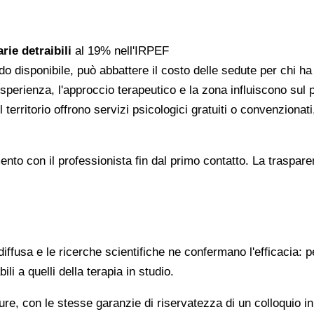
rie detraibili
al 19% nell'IRPEF
do disponibile, può abbattere il costo delle sedute per chi h
l'esperienza, l'approccio terapeutico e la zona influiscono sul
 territorio offrono servizi psicologici gratuiti o convenzion
gomento con il professionista fin dal primo contatto. La trasp
ffusa e le ricerche scientifiche ne confermano l'efficacia: p
ili a quelli della terapia in studio.
re, con le stesse garanzie di riservatezza di un colloquio i