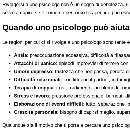
Rivolgersi a uno psicologo non è un segno di debolezza. È u
serve a capire se e come un percorso terapeutico può esser
Quando uno psicologo può aiutar
Le ragioni per cui ci si rivolge a uno psicologo sono tante e
Ansia
: preoccupazione eccessiva, difficoltà a rilassa
Attacchi di panico
: episodi improvvisi di terrore con 
Umore depresso
: tristezza che non passa, perdita 
Difficoltà relazionali
: conflitti con il partner, in fami
Terapia di coppia
: crisi, tradimento, problemi di co
Stress e lavoro
: pressione professionale, burnout, diff
Elaborazione di eventi difficili
: lutto, separazione, p
Crescita personale
: bisogno di capirsi meglio, super
Qualunque sia il motivo che ti porta a cercare uno psicolog