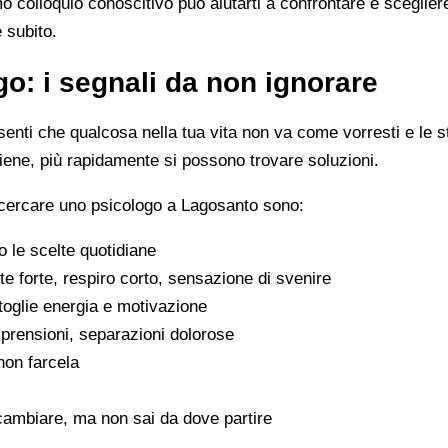
imo colloquio conoscitivo può aiutarti a confrontare e scegli
e subito.
o: i segnali da non ignorare
enti che qualcosa nella tua vita non va come vorresti e le s
viene, più rapidamente si possono trovare soluzioni.
 cercare uno psicologo a Lagosanto sono:
 le scelte quotidiane
e forte, respiro corto, sensazione di svenire
 toglie energia e motivazione
omprensioni, separazioni dolorose
 non farcela
cambiare, ma non sai da dove partire