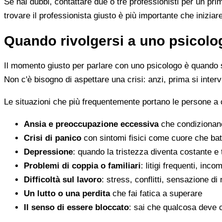
Se hai dubbi, contattare due o tre professionisti per un pr
trovare il professionista giusto è più importante che iniziar
Quando rivolgersi a uno psicolog
Il momento giusto per parlare con uno psicologo è quando s
Non c'è bisogno di aspettare una crisi: anzi, prima si inter
Le situazioni che più frequentemente portano le persone a
Ansia e preoccupazione eccessiva
che condizionano
Crisi di panico
con sintomi fisici come cuore che batt
Depressione
: quando la tristezza diventa costante e
Problemi di coppia o familiari
: litigi frequenti, inc
Difficoltà sul lavoro
: stress, conflitti, sensazione di
Un lutto o una perdita
che fai fatica a superare
Il senso di essere bloccato
: sai che qualcosa deve 