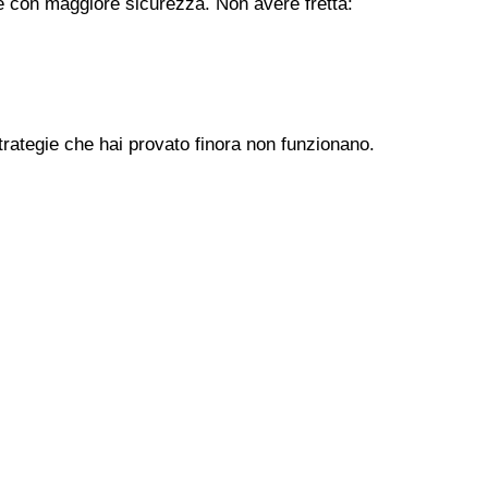
ere con maggiore sicurezza. Non avere fretta:
trategie che hai provato finora non funzionano.