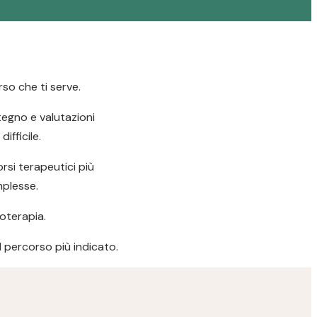
so che ti serve.
stegno e valutazioni
ifficile.
si terapeutici più
mplesse.
oterapia.
il percorso più indicato.