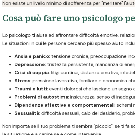
Non esiste un livello minimo di sofferenza per "meritare" l'aiu
Cosa può fare uno psicologo pe
Lo psicologo ti aiuta ad affrontare difficoltà emotive, relazi
Le situazioni in cui le persone cercano più spesso aiuto incl
Ansia e panico
: tensione cronica, preoccupazione incon
Depressione
: tristezza persistente, mancanza di ener
Crisi di coppia
: litigi continui, distanza emotiva, infedel
Stress
: pressione lavorativa, familiare o economica ch
Traumi e lutti
: eventi dolorosi che lasciano un segno di
Problemi di autostima
: insicurezza, senso di inadegua
Dipendenze affettive e comportamentali
: schemi r
Sessualità
: difficoltà sessuali, calo del desiderio, prob
Non importa se il tuo problema ti sembra "piccolo": se ti fa s
la situazione e a capire se e come intervenire.