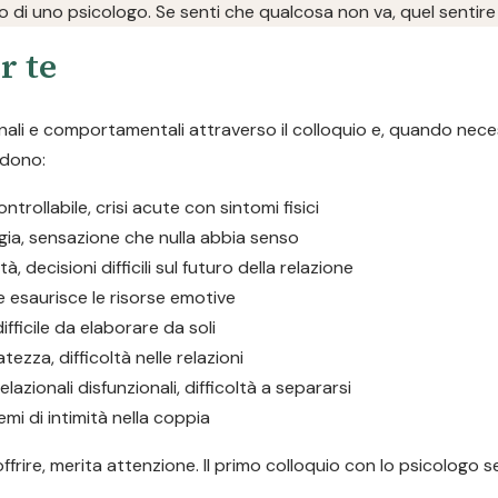
to di uno psicologo. Se senti che qualcosa non va, quel sentire 
r te
onali e comportamentali attraverso il colloquio e, quando neces
udono:
trollabile, crisi acute con sintomi fisici
gia, sensazione che nulla abbia senso
tà, decisioni difficili sul futuro della relazione
e esaurisce le risorse emotive
fficile da elaborare da soli
tezza, difficoltà nelle relazioni
elazionali disfunzionali, difficoltà a separarsi
lemi di intimità nella coppia
offrire, merita attenzione. Il primo colloquio con lo psicologo 