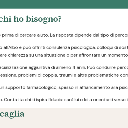
 chi ho bisogno?
rima di cercare aiuto. La risposta dipende dal tipo di percor
o all'Albo e può offrirti consulenza psicologica, colloqui di so
fare chiarezza su una situazione o per affrontare un momento d
ializzazione aggiuntiva di almeno 4 anni. Può condurre percor
pressione, problemi di coppia, traumi e altre problematiche co
un supporto farmacologico, spesso in affiancamento alla psic
ontatta chi ti ispira fiducia: sarà lui o lei a orientarti verso 
scaglia