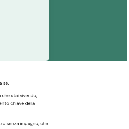
a sé.
a che stai vivendo,
mento chiave della
ntro senza impegno, che