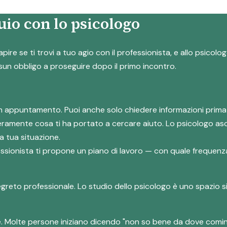
io con lo psicologo
apire se ti trovi a tuo agio con il professionista, e allo psico
ssun obbligo a proseguire dopo il primo incontro.
e un appuntamento. Puoi anche solo chiedere informazioni prima
eramente cosa ti ha portato a cercare aiuto. Lo psicologo asc
a tua situazione.
ofessionista ti propone un piano di lavoro — con quale frequenza
segreto professionale. Lo studio dello psicologo è uno spazio s
e. Molte persone iniziano dicendo "non so bene da dove comin