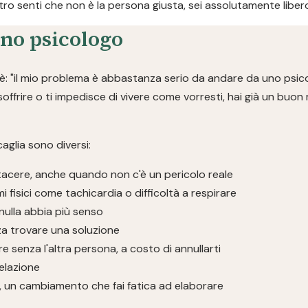
ntro senti che non è la persona giusta, sei assolutamente libero
no psicologo
: "il mio problema è abbastanza serio da andare da uno psico
 soffrire o ti impedisce di vivere come vorresti, hai già un buo
aglia sono diversi:
tacere, anche quando non c'è un pericolo reale
isici come tachicardia o difficoltà a respirare
nulla abbia più senso
za trovare una soluzione
re senza l'altra persona, a costo di annullarti
relazione
a, un cambiamento che fai fatica ad elaborare