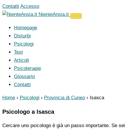
Vai
Contatti
Accesso
al
NienteAnsia.it
contenuto
Homepage
Disturbi
Psicologi
Test
Articoli
Psicoterapie
Glossario
Contatti
Home
›
Psicologi
›
Provincia di Cuneo
›
Isasca
Psicologo a Isasca
Cercare uno psicologo è già un passo importante. Se sei