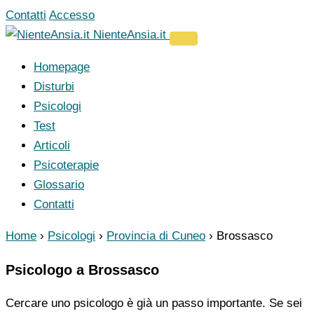
Vai
Contatti
Accesso
al
NienteAnsia.it
contenuto
Homepage
Disturbi
Psicologi
Test
Articoli
Psicoterapie
Glossario
Contatti
Home
›
Psicologi
›
Provincia di Cuneo
›
Brossasco
Psicologo a Brossasco
Cercare uno psicologo è già un passo importante. Se sei