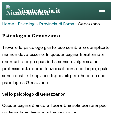
Vai
NienteAnsia.it
al
contenuto
Home
›
Psicologi
›
Provincia di Roma
›
Genazzano
Psicologo a Genazzano
Trovare lo psicologo giusto può sembrare complicato,
ma non deve esserlo. In questa pagina ti aiutiamo a
orientarti: scopri quando ha senso rivolgersi a un
professionista, come funziona il primo colloquio, quali
sono i costi e le opzioni disponibili per chi cerca uno
psicologo a Genazzano.
Sei lo psicologo di Genazzano?
Questa pagina è ancora libera. Una sola persona può
reclamarla — diventa la tua, esclusiva.