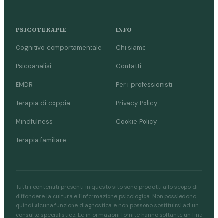
PSICOTERAPIE
INFO
Cognitivo comportamentale
Chi siamo
Psicoanalisi
Contatti
EMDR
Per i professionisti
Terapia di coppia
Privacy Policy
Mindfulness
Cookie Policy
Terapia familiare
Tutti i contenuti presenti in questo sito sono prodotti allo scopo di
diffondere la cultura e l'informazione psicologica. Non possiedono
quindi alcuna funzione diagnostica e non possono sostituirsi ad un
consulto specialistico. Le informazioni fornite hanno soltanto un fine