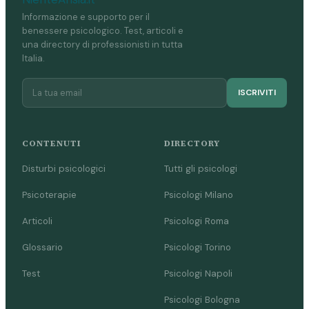
Informazione e supporto per il
benessere psicologico. Test, articoli e
una directory di professionisti in tutta
Italia.
ISCRIVITI
CONTENUTI
DIRECTORY
Disturbi psicologici
Tutti gli psicologi
Psicoterapie
Psicologi Milano
Articoli
Psicologi Roma
Glossario
Psicologi Torino
Test
Psicologi Napoli
Psicologi Bologna