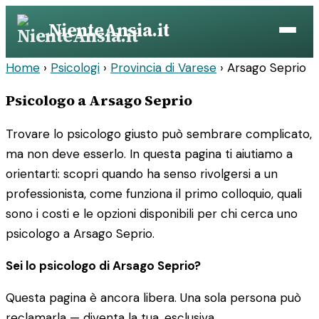
Vai
NienteAnsia.it
al
contenuto
Home
›
Psicologi
›
Provincia di Varese
›
Arsago Seprio
Psicologo a Arsago Seprio
Trovare lo psicologo giusto può sembrare complicato,
ma non deve esserlo. In questa pagina ti aiutiamo a
orientarti: scopri quando ha senso rivolgersi a un
professionista, come funziona il primo colloquio, quali
sono i costi e le opzioni disponibili per chi cerca uno
psicologo a Arsago Seprio.
Sei lo psicologo di Arsago Seprio?
Questa pagina è ancora libera. Una sola persona può
reclamarla — diventa la tua, esclusiva.