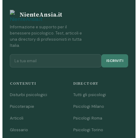
NienteAnsia.it
Informazione e supporto per il
benessere psicologico. Test, articoli e
una directory di professionisti in tutta
Italia.
ISCRIVITI
CONTENUTI
DIRECTORY
Disturbi psicologici
Tutti gli psicologi
Psicoterapie
Psicologi Milano
Articoli
Psicologi Roma
Glossario
Psicologi Torino