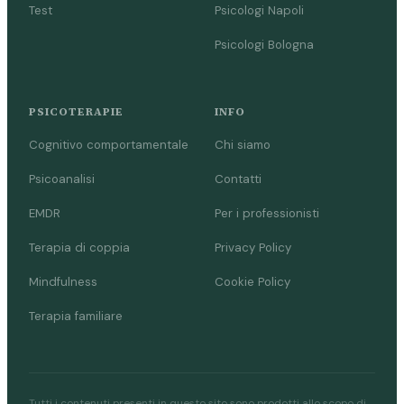
Test
Psicologi Napoli
Psicologi Bologna
PSICOTERAPIE
INFO
Cognitivo comportamentale
Chi siamo
Psicoanalisi
Contatti
EMDR
Per i professionisti
Terapia di coppia
Privacy Policy
Mindfulness
Cookie Policy
Terapia familiare
Tutti i contenuti presenti in questo sito sono prodotti allo scopo di