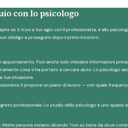
io con lo psicologo
apire se ti trovi a tuo agio con il professionista, e allo psico
ssun obbligo a proseguire dopo il primo incontro.
e un appuntamento. Puoi anche solo chiedere informazioni prima
eramente cosa ti ha portato a cercare aiuto. Lo psicologo asc
a tua situazione.
ofessionista ti propone un piano di lavoro — con quale frequenza
segreto professionale. Lo studio dello psicologo è uno spazio s
e. Molte persone iniziano dicendo "non so bene da dove comin