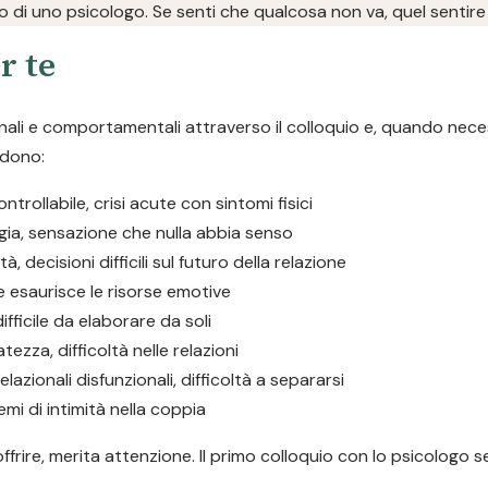
to di uno psicologo. Se senti che qualcosa non va, quel sentire 
r te
onali e comportamentali attraverso il colloquio e, quando neces
udono:
trollabile, crisi acute con sintomi fisici
gia, sensazione che nulla abbia senso
tà, decisioni difficili sul futuro della relazione
e esaurisce le risorse emotive
fficile da elaborare da soli
tezza, difficoltà nelle relazioni
elazionali disfunzionali, difficoltà a separarsi
lemi di intimità nella coppia
offrire, merita attenzione. Il primo colloquio con lo psicologo 