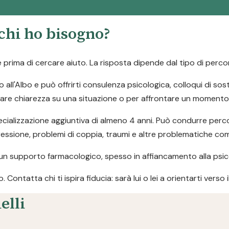
 chi ho bisogno?
rima di cercare aiuto. La risposta dipende dal tipo di percor
o all'Albo e può offrirti consulenza psicologica, colloqui di so
fare chiarezza su una situazione o per affrontare un momento d
ializzazione aggiuntiva di almeno 4 anni. Può condurre percor
pressione, problemi di coppia, traumi e altre problematiche co
un supporto farmacologico, spesso in affiancamento alla psic
ontatta chi ti ispira fiducia: sarà lui o lei a orientarti verso 
elli