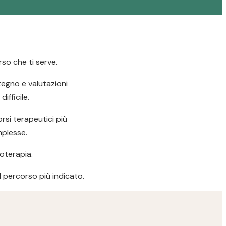
so che ti serve.
stegno e valutazioni
ifficile.
si terapeutici più
mplesse.
oterapia.
il percorso più indicato.