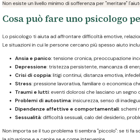
Non esiste un livello minimo di sofferenza per "meritare" l'aiu
Cosa può fare uno psicologo pe
Lo psicologo ti aiuta ad affrontare difficoltà emotive, relazi
Le situazioni in cui le persone cercano più spesso aiuto incl
Ansia e panico
: tensione cronica, preoccupazione incon
Depressione
: tristezza persistente, mancanza di ener
Crisi di coppia
: litigi continui, distanza emotiva, infedel
Stress
: pressione lavorativa, familiare o economica ch
Traumi e lutti
: eventi dolorosi che lasciano un segno di
Problemi di autostima
: insicurezza, senso di inadegua
Dipendenze affettive e comportamentali
: schemi r
Sessualità
: difficoltà sessuali, calo del desiderio, prob
Non importa se il tuo problema ti sembra "piccolo": se ti fa s
la situazione e a capire se e come intervenire.