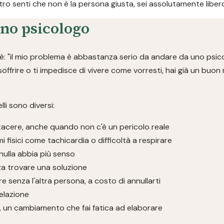
ntro senti che non è la persona giusta, sei assolutamente libero
no psicologo
: "il mio problema è abbastanza serio da andare da uno psico
 soffrire o ti impedisce di vivere come vorresti, hai già un buo
li sono diversi:
tacere, anche quando non c'è un pericolo reale
isici come tachicardia o difficoltà a respirare
nulla abbia più senso
za trovare una soluzione
re senza l'altra persona, a costo di annullarti
relazione
a, un cambiamento che fai fatica ad elaborare