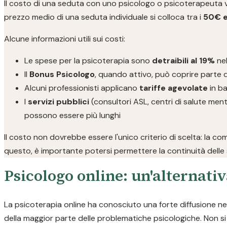
Il costo di una seduta con uno psicologo o psicoterapeuta varia
prezzo medio di una seduta individuale si colloca tra i
50€ e
Alcune informazioni utili sui costi:
Le spese per la psicoterapia sono
detraibili al 19%
nel
Il
Bonus Psicologo
, quando attivo, può coprire parte d
Alcuni professionisti applicano
tariffe agevolate
in ba
I
servizi pubblici
(consultori ASL, centri di salute ment
possono essere più lunghi
Il costo non dovrebbe essere l'unico criterio di scelta: la co
questo, è importante potersi permettere la continuità delle 
Psicologo online: un'alternativ
La psicoterapia online ha conosciuto una forte diffusione negl
della maggior parte delle problematiche psicologiche. Non si t