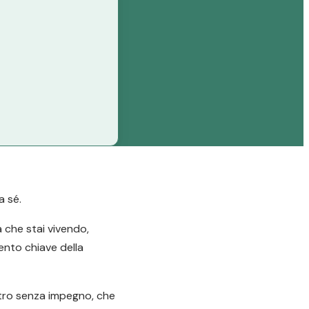
a sé.
a che stai vivendo,
mento chiave della
ntro senza impegno, che