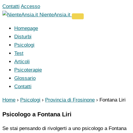
Vai
Contatti
Accesso
al
NienteAnsia.it
contenuto
Homepage
Disturbi
Psicologi
Test
Articoli
Psicoterapie
Glossario
Contatti
Home
›
Psicologi
›
Provincia di Frosinone
›
Fontana Liri
Psicologo a Fontana Liri
Se stai pensando di rivolgerti a uno psicologo a Fontana