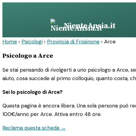
Vai
al
contenuto
NienteAnsia.it
Home
›
Psicologi
›
Provincia di Frosinone
›
Arce
Psicologo a Arce
Se stai pensando di rivolgerti a uno psicologo a Arce, s
aiuto, cosa succede al primo colloquio, quanto costa, ch
Sei lo psicologo di Arce?
Questa pagina è ancora libera. Una sola persona può rec
100€/anno
per Arce. Attiva entro 48 ore.
Reclama questa scheda →