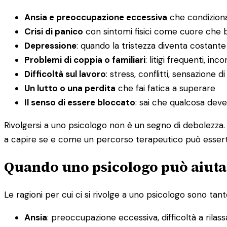
Ansia e preoccupazione eccessiva
che condiziona
Crisi di panico
con sintomi fisici come cuore che ba
Depressione
: quando la tristezza diventa costante
Problemi di coppia o familiari
: litigi frequenti, i
Difficoltà sul lavoro
: stress, conflitti, sensazione d
Un lutto o una perdita
che fai fatica a superare
Il senso di essere bloccato
: sai che qualcosa dev
Rivolgersi a uno psicologo non è un segno di debolezza. 
a capire se e come un percorso terapeutico può esserti 
Quando uno psicologo può aiutar
Le ragioni per cui ci si rivolge a uno psicologo sono tante
Ansia
: preoccupazione eccessiva, difficoltà a rilas