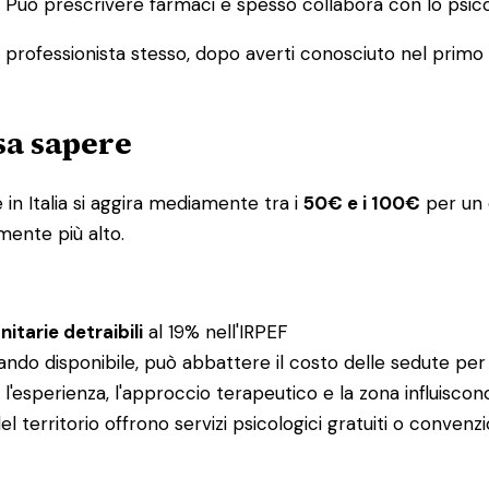
ia. Può prescrivere farmaci e spesso collabora con lo ps
l professionista stesso, dopo averti conosciuto nel primo co
osa sapere
in Italia si aggira mediamente tra i
50€ e i 100€
per un c
mente più alto.
itarie detraibili
al 19% nell'IRPEF
ando disponibile, può abbattere il costo delle sedute per
e: l'esperienza, l'approccio terapeutico e la zona influisco
el territorio offrono servizi psicologici gratuiti o conv