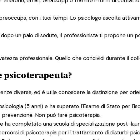
er telefono, email, WhatsApp o tramite il form di contat
i preoccupa, con i tuoi tempi. Lo psicologo ascolta attiv
 dopo un paio di sedute, il professionista ti propone un p
atezza professionale. Quello che condividi durante il collo
 e psicoterapeuta?
e diverse, ed è utile conoscere la distinzione per orient
psicologia (5 anni) e ha superato l'Esame di Stato per l'is
di prevenzione. Non può fare psicoterapia.
e ha completato una scuola di specializzazione post-laure
percorsi di psicoterapia per il trattamento di disturbi psic