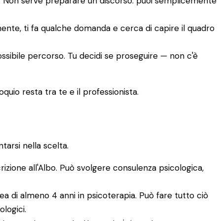
to. Non serve preparare un discorso: puoi semplicemente
amente, ti fa qualche domanda e cerca di capire il quadro
ossibile percorso. Tu decidi se proseguire — non c'è
quio resta tra te e il professionista.
arsi nella scelta.
crizione all'Albo. Può svolgere consulenza psicologica,
a di almeno 4 anni in psicoterapia. Può fare tutto ciò
ologici.