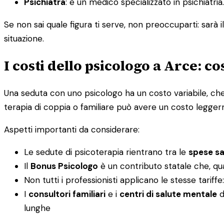
Psichiatra
: è un medico specializzato in psichiatr
Se non sai quale figura ti serve, non preoccuparti: sarà i
situazione.
I costi dello psicologo a Arce: c
Una seduta con uno psicologo ha un costo variabile, che 
terapia di coppia o familiare può avere un costo legger
Aspetti importanti da considerare:
Le sedute di psicoterapia rientrano tra le
spese san
Il
Bonus Psicologo
è un contributo statale che, qu
Non tutti i professionisti applicano le stesse tariff
I
consultori familiari
e i
centri di salute mentale
d
lunghe