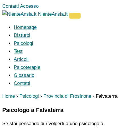
Vai
Contatti
Accesso
al
NienteAnsia.it
contenuto
Homepage
Disturbi
Psicologi
Test
Articoli
Psicoterapie
Glossario
Contatti
Home
›
Psicologi
›
Provincia di Frosinone
›
Falvaterra
Psicologo a Falvaterra
Se stai pensando di rivolgerti a uno psicologo a