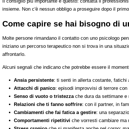
Il consiglio più importante è questo: contatta il profession
insieme. Non c'è nessun obbligo a proseguire dopo il primo
Come capire se hai bisogno di u
Molte persone rimandano il contatto con uno psicologo pens
iniziano un percorso terapeutico non si trova in una situa
affrontarlo.
Alcuni segnali che indicano che potrebbe essere il momento 
Ansia persistente
: ti senti in allerta costante, fatichi
Attacchi di panico
: episodi improvvisi di terrore con 
Senso di vuoto o tristezza
che dura da settimane e 
Relazioni che ti fanno soffrire
: con il partner, in fam
Cambiamenti che fai fatica a gestire
: una separazion
Comportamenti ripetitivi
che vorresti cambiare ma n
Stress cronico
che si manifesta anche nel corpo: mal 