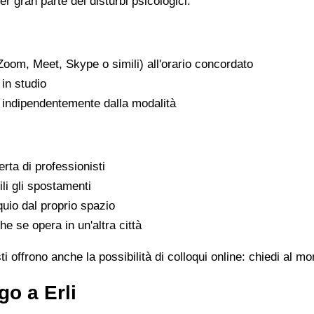
er gran parte dei disturbi psicologici.
Zoom, Meet, Skype o simili) all'orario concordato
in studio
, indipendentemente dalla modalità
rta di professionisti
ili gli spostamenti
uio dal proprio spazio
he se opera in un'altra città
ti offrono anche la possibilità di colloqui online: chiedi al m
o a Erli