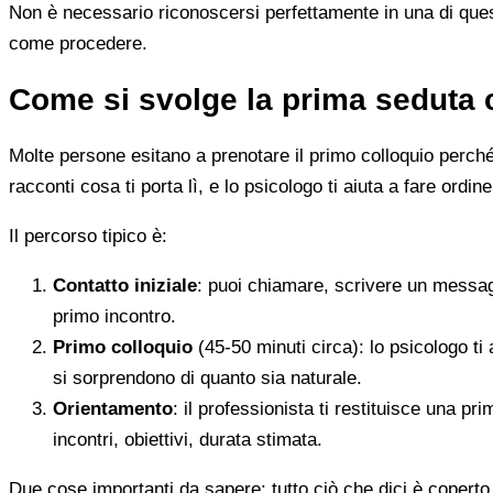
Non è necessario riconoscersi perfettamente in una di quest
come procedere.
Come si svolge la prima seduta 
Molte persone esitano a prenotare il primo colloquio perché
racconti cosa ti porta lì, e lo psicologo ti aiuta a fare ordine
Il percorso tipico è:
Contatto iniziale
: puoi chiamare, scrivere un messag
primo incontro.
Primo colloquio
(45-50 minuti circa): lo psicologo ti 
si sorprendono di quanto sia naturale.
Orientamento
: il professionista ti restituisce una p
incontri, obiettivi, durata stimata.
Due cose importanti da sapere: tutto ciò che dici è coperto 