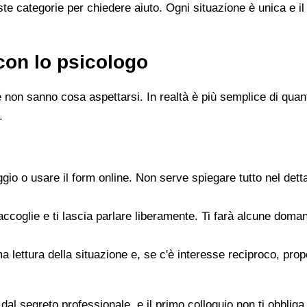
e categorie per chiedere aiuto. Ogni situazione è unica e il
con lo psicologo
 non sanno cosa aspettarsi. In realtà è più semplice di quanto
.
gio o usare il form online. Non serve spiegare tutto nel det
accoglie e ti lascia parlare liberamente. Ti farà alcune doman
rima lettura della situazione e, se c'è interesse reciproco, p
dal segreto professionale, e il primo colloquio non ti obbliga