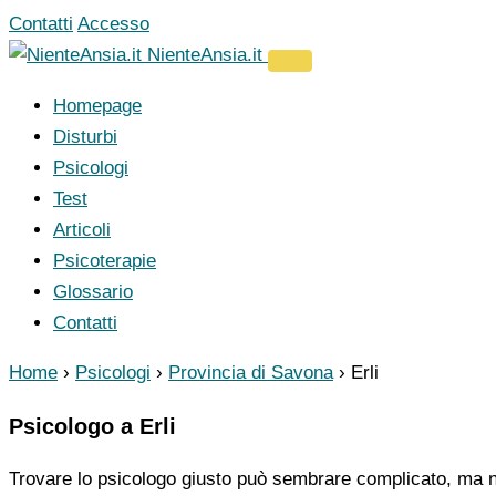
Vai
Contatti
Accesso
al
NienteAnsia.it
contenuto
Homepage
Disturbi
Psicologi
Test
Articoli
Psicoterapie
Glossario
Contatti
Home
›
Psicologi
›
Provincia di Savona
›
Erli
Psicologo a Erli
Trovare lo psicologo giusto può sembrare complicato, ma no