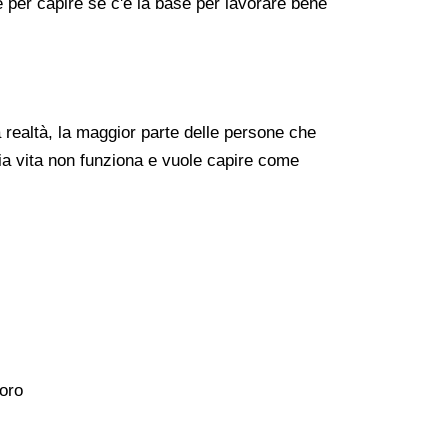
re per capire se c'è la base per lavorare bene
realtà, la maggior parte delle persone che
ia vita non funziona e vuole capire come
voro