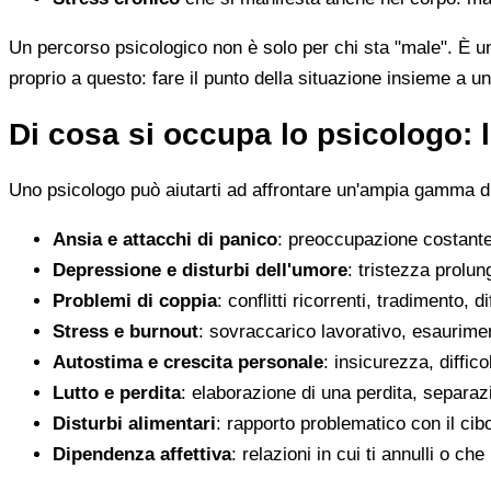
Un percorso psicologico non è solo per chi sta "male". È u
proprio a questo: fare il punto della situazione insieme a un
Di cosa si occupa lo psicologo: l
Uno psicologo può aiutarti ad affrontare un'ampia gamma di 
Ansia e attacchi di panico
: preoccupazione costante,
Depressione e disturbi dell'umore
: tristezza prolun
Problemi di coppia
: conflitti ricorrenti, tradimento, 
Stress e burnout
: sovraccarico lavorativo, esaurimen
Autostima e crescita personale
: insicurezza, diffic
Lutto e perdita
: elaborazione di una perdita, separaz
Disturbi alimentari
: rapporto problematico con il cib
Dipendenza affettiva
: relazioni in cui ti annulli o c