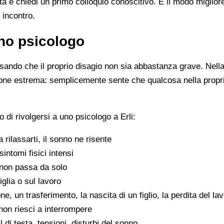
ista e chiedi un primo colloquio conoscitivo. È il modo miglio
 incontro.
no psicologo
ando che il proprio disagio non sia abbastanza grave. Nella 
zione estrema: semplicemente sente che qualcosa nella propr
di rivolgersi a uno psicologo a Erli:
 a rilassarti, il sonno ne risente
sintomi fisici intensi
non passa da solo
iglia o sul lavoro
e, un trasferimento, la nascita di un figlio, la perdita del la
on riesci a interrompere
di testa, tensioni, disturbi del sonno