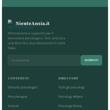
NienteAnsia.it
Informazione e supporto per il
benessere psicologico. Test, articoli e
una directory di professionisti in tutta
Italia.
ISCRIVITI
CONTENUTI
DIRECTORY
Disturbi psicologici
Tutti gli psicologi
Psicoterapie
Psicologi Milano
Articoli
Psicologi Roma