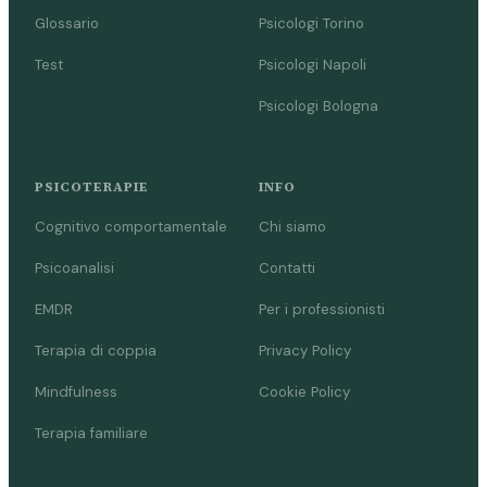
Glossario
Psicologi Torino
Test
Psicologi Napoli
Psicologi Bologna
PSICOTERAPIE
INFO
Cognitivo comportamentale
Chi siamo
Psicoanalisi
Contatti
EMDR
Per i professionisti
Terapia di coppia
Privacy Policy
Mindfulness
Cookie Policy
Terapia familiare