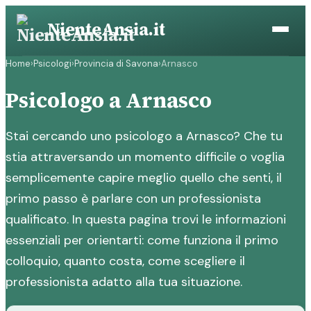
Vai
NienteAnsia.it
al
contenuto
Home
›
Psicologi
›
Provincia di Savona
›
Arnasco
Psicologo a Arnasco
Stai cercando uno psicologo a Arnasco? Che tu
stia attraversando un momento difficile o voglia
semplicemente capire meglio quello che senti, il
primo passo è parlare con un professionista
qualificato. In questa pagina trovi le informazioni
essenziali per orientarti: come funziona il primo
colloquio, quanto costa, come scegliere il
professionista adatto alla tua situazione.